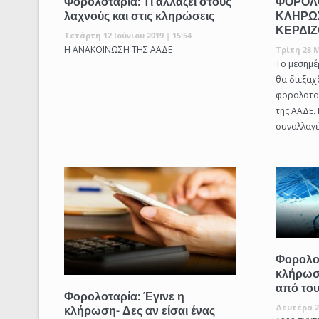
Φορολοταρία: Τι αλλάζει στους
ΦΟΡΟΛΟ
λαχνούς και στις κληρώσεις
ΚΛΗΡΩΣ
ΚΕΡΔΙΖ
Τετάρτη 12 Ιούνιου 2019 | 15:54
Η ΑΝΑΚΟΙΝΩΣΗ ΤΗΣ ΑΑΔΕ
Τρίτη 28 Μ
Το μεσημέρ
θα διεξαχ
φορολοτα
της ΑΑΔΕ.
συναλλαγές
Φορολοτ
κλήρωση
από του
Φορολοταρία: Έγινε η
Δευτέρα 2
κλήρωση- Δες αν είσαι ένας