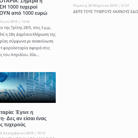
ΤΑΡΙΑ: Σήμερα η
Πέμπτη 28 Μάρτιου 2019 | 21:57
Η 1000 τυχεροί
ΔΕΙΤΕ ΤΟΥΣ ΤΥΧΕΡΟΥΣ ΛΑΧΝΟΥΣ ΕΔ
ΟΥΝ από 1000 ευρώ
άιου 2019 | 13:56
ι της Τρίτης 28/5, στις 3 μ.μ.,
θεί η 28η Δημόσια Κλήρωση της
ρίας σύμφωνα με ανακοίνωση
 Η φορολοταρία αφορά στις
 του Απριλίου. Χίλι...
αρία: Έγινε η
- Δες αν είσαι ένας
ς τυχερούς
4 Δεκέμβριου 2018 | 19:12