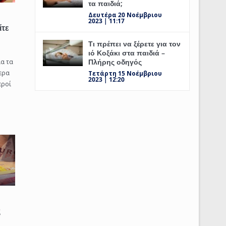
τα παιδιά;
Δευτέρα 20 Νοέμβριου
2023 | 11:17
ίτε
Τι πρέπει να ξέρετε για τον
ιό Κοξάκι στα παιδιά –
Πλήρης οδηγός
α τα
ερα
Τετάρτη 15 Νοέμβριου
2023 | 12:20
εροί
ς