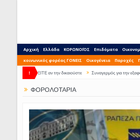
Αρχική
Ελλάδα
ΚΟΡΩΝΟΪΟΣ
Επιδόματα
Οικονομ
κοινωνικός φορέας ΓΟΝΕΙΣ
Οικογένεια
Παροχές
ιδιού ΔΕΙΤΕ αν την δικαιούστε
!
Συναγερμός για την εξαφάνιση 28χρ
ΦΟΡΟΛΟΤΑΡΊΑ