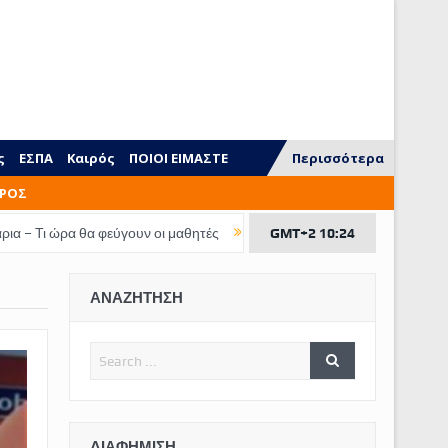
ς
ΕΣΠΑ
Καιρός
ΠΟΙΟΙ ΕΙΜΑΣΤΕ
Περισσότερα
ΡΟΣ
 θα φεύγουν οι μαθητές
Τι ξεχνάμε να διδάξουμε στα παιδιά
GMT+2 10:24
ΕΠΙ
ΑΝΑΖΗΤΗΣΗ
ΔΙΑΦΉΜΙΣΗ