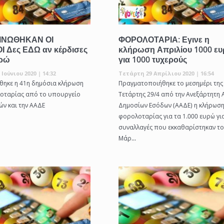
ΙΝΩΘΗΚΑΝ ΟΙ
ΦΟΡΟΛΟΤΑΡΙΑ: Εγινε η
Ι Δες ΕΔΩ αν κέρδισες
κλήρωση Απριλίου 1000 ε
υρώ
για 1000 τυχερούς
Ιούνιου 2020 | 14:32
Τετάρτη 29 Απρίλιου 2020 | 16:54
ηκε η 41η δημόσια κλήρωση
Πραγματοποιήθηκε το μεσημέρι της
οταρίας από το υπουργείο
Τετάρτης 29/4 από την Ανεξάρτητη 
ών και την ΑΑΔΕ
Δημοσίων Εσόδων (ΑΑΔΕ) η κλήρωση
φορολοταρίας για τα 1.000 ευρώ γι
συναλλαγές που εκκαθαρίστηκαν το
Μάρ...