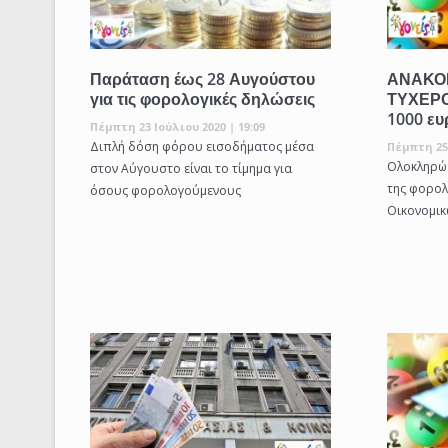
Παράταση έως 28 Αυγούστου
ΑΝΑΚΟ
για τις φορολογικές δηλώσεις
ΤΥΧΕΡΟ
1000 ε
Πέμπτη 23 Ιούλιου 2020 | 19:09
Διπλή δόση φόρου εισοδήματος μέσα
Πέμπτη 25 
Ολοκληρώθ
στον Αύγουστο είναι το τίμημα για
της φορολ
όσους φορολογούμενους
Οικονομικ