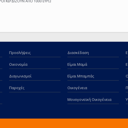
ΡΟΙ ΚΕΡΔΙΖΟΥΝ ΑΠΟ 1000 ΕΥΡΩ
Προσλήψεις
Διασκέδαση
Ε
Οικονομία
Είμαι Μαμά
Ε
Διαγωνισμοί
Είμαι Μπαμπάς
Παροχές
Οικογένεια
Π
Μονογονεϊκή Οικογένεια
Υ