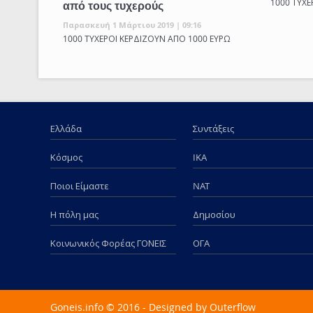
1000 ΤΥΧΕ
από τους τυχερούς
Παρασκευή 1 Μάρτιου 2019 | 09:16
1000 ΤΥΧΕΡΟΙ ΚΕΡΔΙΖΟΥΝ ΑΠΟ 1000 ΕΥΡΩ
Ελλάδα
Συντάξεις
Κόσμος
IKA
Ποιοι Είμαστε
NAT
Η πόλη μας
Δημοσίου
Κοινωνικός Φορέας ΓΟΝΕΙΣ
ΟΓΑ
Goneis.info © 2016 - Designed by
Outerflow