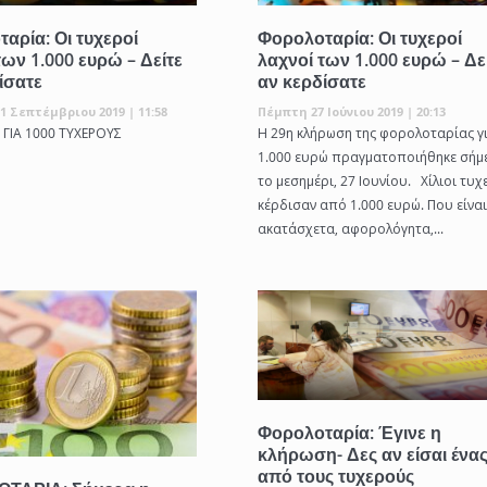
αρία: Οι τυχεροί
Φορολοταρία: Οι τυχεροί
των 1.000 ευρώ – Δείτε
λαχνοί των 1.000 ευρώ – Δε
ίσατε
αν κερδίσατε
1 Σεπτέμβριου 2019 | 11:58
Πέμπτη 27 Ιούνιου 2019 | 20:13
 ΓΙΑ 1000 ΤΥΧΕΡΟΥΣ
Η 29η κλήρωση της φορολοταρίας γι
1.000 ευρώ πραγματοποιήθηκε σήμ
το μεσημέρι, 27 Ιουνίου. Χίλιοι τυχ
κέρδισαν από 1.000 ευρώ. Που είναι
ακατάσχετα, αφορολόγητα,...
Φορολοταρία: Έγινε η
κλήρωση- Δες αν είσαι ένα
από τους τυχερούς