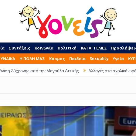
ία
Συντάξεις
Κοινωνία
Πολιτική
ΚΑΤΑΓΓΕΛΙΕΣ
Προσλήψει
ΓΥΝΑΙΚΑ
Η ΠΟΛΗ ΜΑΣ
Κόσμος
Παιδεία
Sexuality
Υγεία
ΚΥΠ
ονης από την Μαγούλα Αττικής
Αλλαγές στα σχολικά ωράρια – Τι ώρα