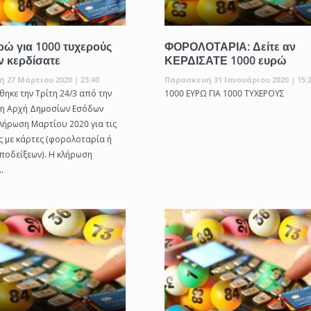
ρώ για 1000 τυχερούς
ΦΟΡΟΛΟΤΑΡΙΑ: Δείτε αν
αν κερδίσατε
ΚΕΡΔΙΣΑΤΕ 1000 ευρώ
 27 Μάρτιου 2020 | 23:40
Παρασκευή 31 Ιανουάριου 2020 | 15:
ηκε την Τρίτη 24/3 από την
1000 ΕΥΡΩ ΓΙΑ 1000 ΤΥΧΕΡΟΥΣ
τη Αρχή Δημοσίων Εσόδων
κλήρωση Μαρτίου 2020 για τις
ς με κάρτες (φορολοταρία ή
ποδείξεων). Η κλήρωση
.