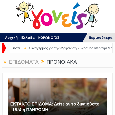
Αρχική
Ελλάδα
ΚΟΡΩΝΟΪΟΣ
Περισσότερα
Επιδόματα
Οικονομία
Συντάξεις
Συναγερμός για την εξαφάνιση 28χρονης από την Μαγούλα Αττικής
Κοινωνία
Πολιτική
ΚΑΤΑΓΓΕΛΙΕΣ
ΕΠΙΔΌΜΑΤΑ
ΠΡΟΝΟΙΑΚΆ
Προσλήψεις
ΕΣΠΑ
Καιρός
ΠΟΙΟΙ ΕΙΜΑΣΤΕ
ΕΚΤΑΚΤΟ ΕΠΙΔΟΜΑ: Δείτε αν το δικαιούστε
-18/4 η ΠΛΗΡΩΜΗ