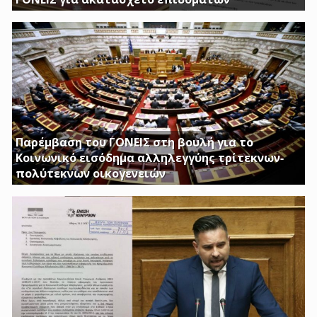
ΕΡΩΤΗΣΗ ΤΟΥ ΒΟΥΛΕΥΤΗ ΓΙΩΡΓΟΥ ΚΑΤΣΙΑΝΤΩΝΗ
Παρέμβαση του ΓΟΝΕΙΣ στη βουλή για το
Κοινωνικό εισόδημα αλληλεγγύης τρίτεκνων-
πολύτεκνων οικογενειών
Απαιτούμε να εξαιρεθούν τα επιδόματα Στήριξης
Τέκνων, καθώς και το Ειδικό Επίδομα Στήριξης σε
Τρίτεκνες – Πολύτεκνες οικογένειες από τα εισοδηματικά
κριτήρια όπως αυτά καθορίζονται με το υπ’ αριθμ. 128/24-
1-2017 ΦΕΚ