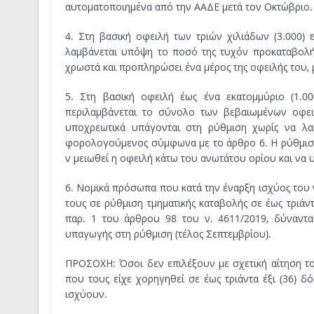
αυτοματοποιημένα από την ΑΑΔΕ μετά τον Οκτώβριο.
4. Στη βασική οφειλή των τριών χιλιάδων (3.000)
λαμβάνεται υπόψη το ποσό της τυχόν προκαταβολή
χρωστά και προπληρώσει ένα μέρος της οφειλής του, 
5. Στη βασική οφειλή έως ένα εκατομμύριο (1.000
περιλαμβάνεται το σύνολο των βεβαιωμένων οφειλ
υποχρεωτικά υπάγονται στη ρύθμιση χωρίς να λ
φορολογούμενος σύμφωνα με το άρθρο 6. Η ρύθμιση
ν μειωθεί η οφειλή κάτω του ανωτάτου ορίου και να 
6. Νομικά πρόσωπα που κατά την έναρξη ισχύος του ν
τους σε ρύθμιση τμηματικής καταβολής σε έως τριάντα 
παρ. 1 του άρθρου 98 του ν. 4611/2019, δύνανται
υπαγωγής στη ρύθμιση (τέλος Σεπτεμβρίου).
ΠΡΟΣΟΧΗ: Όσοι δεν επιλέξουν με σχετική αίτηση το
που τους είχε χορηγηθεί σε έως τριάντα έξι (36) 
ισχύουν.