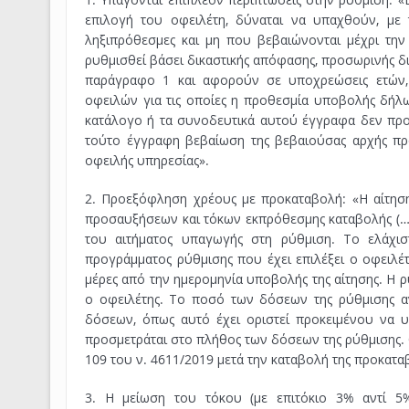
επιλογή του οφειλέτη, δύναται να υπαχθούν, με 
ληξιπρόθεσμες και μη που βεβαιώνονται μέχρι την
ρυθμισθεί βάσει δικαστικής απόφασης, προσωρινής 
παράγραφο 1 και αφορούν σε υποχρεώσεις ετών, 
οφειλών για τις οποίες η προθεσμία υποβολής δήλω
κατάλογο ή τα συνοδευτικά αυτού έγγραφα δεν προκ
τούτο έγγραφη βεβαίωση της βεβαιούσας αρχής προ
οφειλής υπηρεσίας».
2. Προεξόφληση χρέους με προκαταβολή: «Η αίτη
προσαυξήσεων και τόκων εκπρόθεσμης καταβολής (…)
του αιτήματος υπαγωγής στη ρύθμιση. Το ελάχισ
προγράμματος ρύθμισης που έχει επιλέξει ο οφειλέτη
μέρες από την ημερομηνία υποβολής της αίτησης. Η 
ο οφειλέτης. Το ποσό των δόσεων της ρύθμισης 
δόσεων, όπως αυτό έχει οριστεί προκειμένου να 
προσμετράται στο πλήθος των δόσεων της ρύθμισης. 
109 του ν. 4611/2019 μετά την καταβολή της προκατα
3. Η μείωση του τόκου (με επιτόκιο 3% αντί 5%