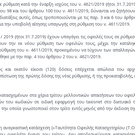
ε ρύθμιση κατά την έναρξη ισχύος του ν. 4621/2019 (ήτοι 31.7.2019
ρου 98 και του άρθρου 100 του ν. 4611/2019, δύνανται να ζητήσουν
ατάξεις αυτές, όπως τροποποιούνται με τις παρ. 3 και 6 του άρθρ
 για την υποβολή αίτησης υπαγωγής στη ρύθμιση του ν. 4611/2019.
/ 2019 (ήτοι 31.7.2019) έχουν υπαγάγει τις οφειλές τους σε ρύθμισ
σουν την εκ νέου ρύθμιση των οφειλών τους, μέχρι την καταληκ
ρύθμιση του ν. 4611/2019, προκειμένου να τύχουν των απαλλαγών
θηκε με την παρ. 4 του άρθρου 2 του ν. 4621/2019.
 και εκατόν είκοσι (120) δόσεις επέρχεται απώλεια του αρχ
πίστωση της πρώτης δόσης της νέας ρύθμισης, ή της προκαταβολής, 
ατασχεμένων στα χέρια τρίτου μελλοντικών απαιτήσεων του οφειλ
ών του κωδικών σε ειδική εφαρμογή του taxisnet στο δικτυακό 
ην οποία γνωστοποιεί στον τρίτο εντός μηνός από την έκδοση της
 αναγκαστική κατάσχεση («Ταυτότητα Οφειλής Κατασχετηρίου (Τ.Ο.
υ οφειλέτη έναντι του τρίτου. Δεν αποδεσμεύονται κατασχέσει