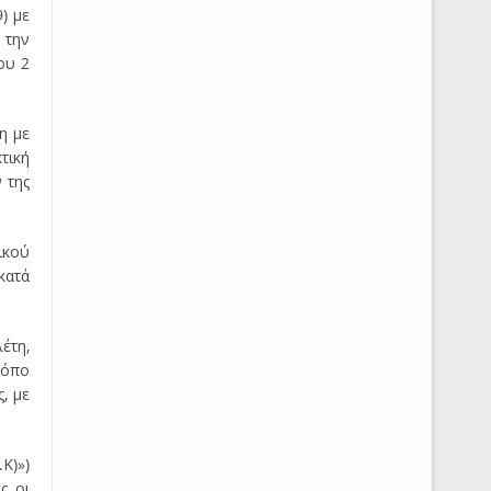
) με
 την
ου 2
η με
τική
 της
ικού
κατά
έτη,
τόπο
, με
Κ)»)
ς οι