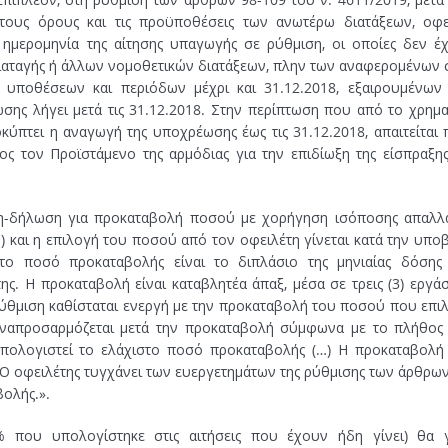
τους όρους και τις προϋποθέσεις των ανωτέρω διατάξεων, οφε
 ημερομηνία της αίτησης υπαγωγής σε ρύθμιση, οι οποίες δεν έ
διαταγής ή άλλων νομοθετικών διατάξεων, πλην των αναφερομένων 
υποθέσεων και περιόδων μέχρι και 31.12.2018, εξαιρουμένων
σης λήγει μετά τις 31.12.2018. Στην περίπτωση που από το χρημα
ύπτει η αναγωγή της υποχρέωσης έως τις 31.12.2018, απαιτείται 
ς τον Προϊστάμενο της αρμόδιας για την επιδίωξη της είσπραξης
ση-δήλωση για προκαταβολή ποσού με χορήγηση ισόποσης απαλλ
 και η επιλογή του ποσού από τον οφειλέτη γίνεται κατά την υπο
το ποσό προκαταβολής είναι το διπλάσιο της μηνιαίας δόσης
ς. Η προκαταβολή είναι καταβλητέα άπαξ, μέσα σε τρεις (3) εργάσ
ρύθμιση καθίσταται ενεργή με την προκαταβολή του ποσού που επιλ
αναπροσαρμόζεται μετά την προκαταβολή σύμφωνα με το πλήθος
υπολογιστεί το ελάχιστο ποσό προκαταβολής (…) Η προκαταβολή
Ο οφειλέτης τυγχάνει των ευεργετημάτων της ρύθμισης των άρθρων
βολής.».
 που υπολογίστηκε στις αιτήσεις που έχουν ήδη γίνει) θα γ