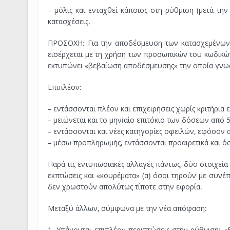
– μόλις και ενταχθεί κάποιος στη ρύθμιση (μετά τη
κατασχέσεις.
ΠΡΟΣΟΧΗ: Για την αποδέσμευση των κατασχεμένων σ
εισέρχεται με τη χρήση των προσωπικών του κωδικών
εκτυπώνει «βεβαίωση αποδέσμευσης» την οποία γνωστ
Επιπλέον:
– εντάσσονται πλέον και επιχειρήσεις χωρίς κριτήρια 
– μειώνεται και το μηνiαίο επιτόκιο των δόσεων από 
– εντάσσονται και νέες κατηγορίες οφειλών, εφόσο
– μέσω προπληρωμής, εντάσσονται προαιρετικά και ό
Παρά τις εντυπωσιακές αλλαγές πάντως, δύο στοιχεία
εκπτώσεις και «κουρέματα» (α) όσοι τηρούν με συνέπ
δεν χρωστούν απολύτως τίποτε στην εφορία.
Μεταξύ άλλων, σύμφωνα με την νέα απόφαση:
1. Υπάγονται επιπλέον περιπτώσεις στην ρύθμιση: «