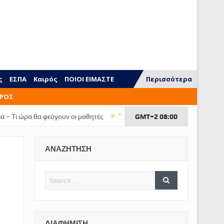
ς
ΕΣΠΑ
Καιρός
ΠΟΙΟΙ ΕΙΜΑΣΤΕ
Περισσότερα
ΡΟΣ
 φεύγουν οι μαθητές
Τι ξεχνάμε να διδάξουμε στα παιδιά
GMT+2 08:00
ΕΠΙΔΟΜ
ΑΝΑΖΗΤΗΣΗ
ΔΙΑΦΉΜΙΣΗ