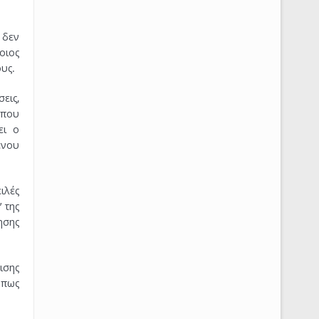
 δεν
οιος
ους.
εις,
 που
ει ο
ένου
ιλές
 της
ησης
ισης
όπως