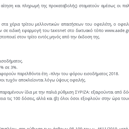
ν αίτηση και πληρωμή της προκαταβολής) σταματούν αμέσως οι παλ
τα χέρια τρίτου μελλοντικών απαιτήσεων του οφειλέτη, ο οφειλ
 σε ειδική εφαρμογή του taxisnet στο δικτυακό τόπο www.aade.gr
οποιεί στον τρίτο εντός μηνός από την έκδοση της.
εισοδήματος.
5% σε 3%.
ν αφορούν παρελθόντα έτη –πλην του φόρου εισοδήματος 2018.
σοι τυχόν αποκλείονται λόγω ύψους οφειλής.
 παραμένουν ίδια με την παλιά ρύθμιση ΣΥΡΙΖΑ: εξαιρούνται από δόσ
εια τις 100 δόσεις, αλλά και (β) όλοι όσοι εξοφλούν στην ώρα τους
Επιπλέον, στη ρύθμιση των άρθρων 98-109 του ν. 4611/2019, μετά