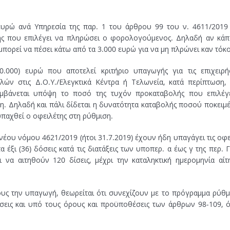
 ευρώ ανά Υπηρεσία της παρ. 1 του άρθρου 99 του ν. 4611/2019
ς που επιλέγει να πληρώσει ο φορολογούμενος. Δηλαδή αν κάπ
μπορεί να πέσει κάτω από τα 3.000 ευρώ για να μη πλρώνει καν τόκ
.000) ευρώ που αποτελεί κριτήριο υπαγωγής για τις επιχειρήσ
ών στις Δ.Ο.Υ./Ελεγκτικά Κέντρα ή Τελωνεία, κατά περίπτωση,
αμβάνεται υπόψη το ποσό της τυχόν προκαταβολής που επιλέγ
. Δηλαδή και πάλι δίδεται η δυνατότητα καταβολής ποσού ποκειμ
υπαχθεί ο οφειλέτης στη ρύθμιση.
έου νόμου 4621/2019 (ήτοι 31.7.2019) έχουν ήδη υπαγάγει τις οφε
έξι (36) δόσεις κατά τις διατάξεις των υποπερ. α έως γ της περ. Γ’
 να αιτηθούν 120 δίσεις, μέχρι την καταληκτική ημερομηνία αίτ
υς την υπαγωγή, θεωρείται ότι συνεχίζουν με το πρόγραμμα ρύθμ
δόσεις και υπό τους όρους και προϋποθέσεις των άρθρων 98-109, 