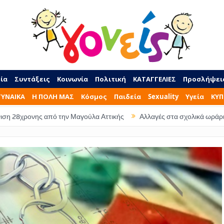
ία
Συντάξεις
Κοινωνία
Πολιτική
ΚΑΤΑΓΓΕΛΙΕΣ
Προσλήψει
ΓΥΝΑΙΚΑ
Η ΠΟΛΗ ΜΑΣ
Κόσμος
Παιδεία
Sexuality
Υγεία
ΚΥΠ
 από την Μαγούλα Αττικής
Αλλαγές στα σχολικά ωράρια – Τι ώρα θα