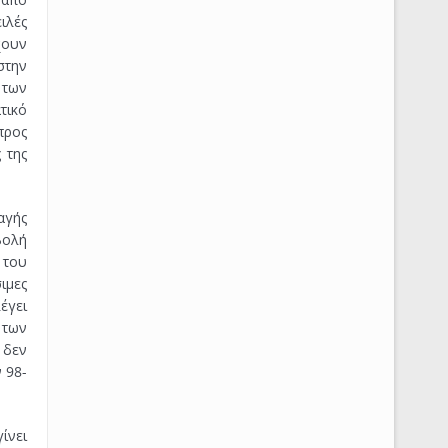
ιλές
χουν
στην
 των
τικό
προς
 της
αγής
βολή
 του
ιμες
έγει
 των
 δεν
 98-
ίνει