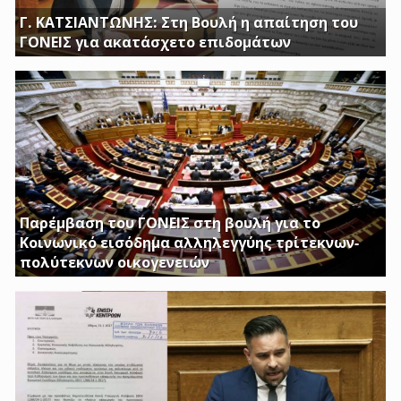
Γ. ΚΑΤΣΙΑΝΤΩΝΗΣ: Στη Βουλή η απαίτηση του
ΓΟΝΕΙΣ για ακατάσχετο επιδομάτων
ΕΡΩΤΗΣΗ ΤΟΥ ΒΟΥΛΕΥΤΗ ΓΙΩΡΓΟΥ ΚΑΤΣΙΑΝΤΩΝΗ
Παρέμβαση του ΓΟΝΕΙΣ στη βουλή για το
Κοινωνικό εισόδημα αλληλεγγύης τρίτεκνων-
πολύτεκνων οικογενειών
Απαιτούμε να εξαιρεθούν τα επιδόματα Στήριξης
Τέκνων, καθώς και το Ειδικό Επίδομα Στήριξης σε
Τρίτεκνες – Πολύτεκνες οικογένειες από τα εισοδηματικά
κριτήρια όπως αυτά καθορίζονται με το υπ’ αριθμ. 128/24-
1-2017 ΦΕΚ