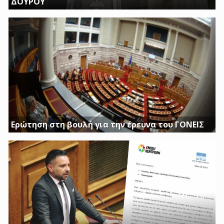
ΔΟΥΡΟΥ
ΤΗΝ ΩΡΑ ΠΟΥ ΚΤΙΡΙΑ ΤΟΥ ΔΗΜΟΣΙΟΥ ΠΑΡΑΜΕΝΟΥΝ ΚΛΕΙΣΤΑ
Η ΔΟΥΡΟΥ ΔΙΝΕΙ 20 ΕΚΚΑΤΟΜΥΡΙΑ ΓΙΑ ΑΓΟΡΑ
Ερώτηση στη βουλή για την έρευνα του ΓΟΝΕΙΣ
Διασφαλίστε το δημόσιο συμφέρον με πλήρη διαφάνεια