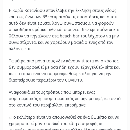
Η κυρία Κοτανίδου επανέλαβε την έκκληση στους νέους
και τους άνω των 65 να κρατούν τις αποστάσεις και όποτε
αυτό δεν είναι εφικτό, λόγω συνωστισμού, να φορούν
οπωσδήποτε μάσκα. «Αν κάποιοι νέοι δεν κρατιούνται και
θέλουν να πηγαίνουν στα beach bar τουλάχιστον να μην
συνωστίζονται και να χορεύουν μακριά ο ένας από τον
άλλον», είπε.
Τα μέτρα από μόνα τους «δεν κάνουν τίποτα αν ο κόσμος
δεν συμμορφωθεί με όσα ήδη έχουν εξαγγελθεί» είπε και
πως το παν είναι να συμμορφωθούμε όλοι για να μην
διασπείρουμε περαιτέρω τον COVID19.
Αναφορικά με τους τρόπους που μπορεί ένας
συμπτωματικός ή ασυμπτωματικός να μην μεταφέρει τον ιό
στο κοντινό του περιβάλλον επεσήμανε:
«Το καλύτερο είναι να απομονωθεί σε ένα δωμάτιο και να
χρησιμοποιεί μόνο τα δικά του είδη διατροφής και
υγιεινής και οι αποστάσεις με τα άλλα μέλη της οικογένειας