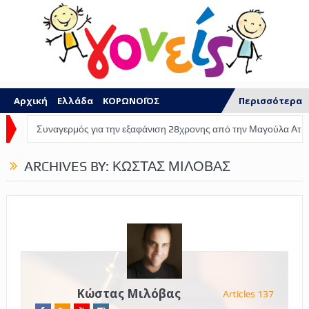
Αρχική
Ελλάδα
ΚΟΡΩΝΟΪΟΣ
Περισσότερα
Επιδόματα
Οικονομία
Συντάξεις
αγερμός για την εξαφάνιση 28χρονης από την Μαγούλα Αττικής
Αλλ
Κοινωνία
Πολιτική
ΚΑΤΑΓΓΕΛΙΕΣ
ARCHIVES BY: ΚΏΣΤΑΣ ΜΙΛΌΒΑΣ
Προσλήψεις
ΕΣΠΑ
Καιρός
ΠΟΙΟΙ ΕΙΜΑΣΤΕ
Κώστας Μιλόβας
Articles 137