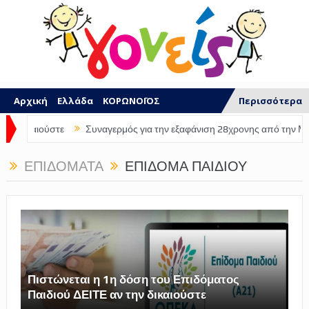
Αρχική
Ελλάδα
ΚΟΡΩΝΟΪΟΣ
Περισσότερα
Επιδόματα
Οικονομία
Συντάξεις
Συναγερμός για την εξαφάνιση 28χρονης από την Μαγούλα Αττικής
Κοινωνία
Πολιτική
ΚΑΤΑΓΓΕΛΙΕΣ
ΕΠΙΔΌΜΑΤΑ
ΕΠΊΔΟΜΑ ΠΑΙΔΙΟΎ
Προσλήψεις
ΕΣΠΑ
Καιρός
ΠΟΙΟΙ ΕΙΜΑΣΤΕ
Πιστώνεται η 1η δόση του Επιδόματος
Παιδιού ΔΕΙΤΕ αν την δικαιούστε