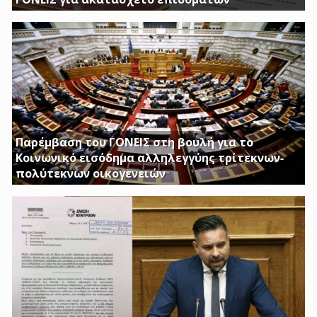
ΕΡΩΤΗΣΗ ΤΟΥ ΒΟΥΛΕΥΤΗ ΓΙΩΡΓΟΥ ΚΑΤΣΙΑΝΤΩΝΗ
Παρέμβαση του ΓΟΝΕΙΣ στη βουλή για το
Κοινωνικό εισόδημα αλληλεγγύης τρίτεκνων-
πολύτεκνων οικογενειών
Απαιτούμε να εξαιρεθούν τα επιδόματα Στήριξης
Τέκνων, καθώς και το Ειδικό Επίδομα Στήριξης σε
Τρίτεκνες – Πολύτεκνες οικογένειες από τα εισοδηματικά
κριτήρια όπως αυτά καθορίζονται με το υπ’ αριθμ. 128/24-
1-2017 ΦΕΚ