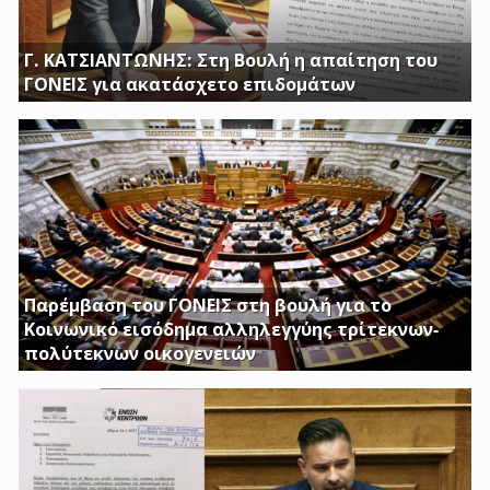
Γ. ΚΑΤΣΙΑΝΤΩΝΗΣ: Στη Βουλή η απαίτηση του
ΓΟΝΕΙΣ για ακατάσχετο επιδομάτων
ΕΡΩΤΗΣΗ ΤΟΥ ΒΟΥΛΕΥΤΗ ΓΙΩΡΓΟΥ ΚΑΤΣΙΑΝΤΩΝΗ
Παρέμβαση του ΓΟΝΕΙΣ στη βουλή για το
Κοινωνικό εισόδημα αλληλεγγύης τρίτεκνων-
πολύτεκνων οικογενειών
Απαιτούμε να εξαιρεθούν τα επιδόματα Στήριξης
Τέκνων, καθώς και το Ειδικό Επίδομα Στήριξης σε
Τρίτεκνες – Πολύτεκνες οικογένειες από τα εισοδηματικά
κριτήρια όπως αυτά καθορίζονται με το υπ’ αριθμ. 128/24-
1-2017 ΦΕΚ