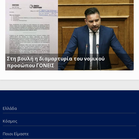
Τέκνων, καθώς και το Ειδικό Επίδομα Στήριξης σε
Τρίτεκνες – Πολύτεκνες οικογένειες από τα εισοδηματικά
κριτήρια όπως αυτά καθορίζονται με το υπ’ αριθμ. 128/24-
1-2017 ΦΕΚ
Στη βουλή η διαμαρτυρία του νομικού
προσώπου ΓΟΝΕΙΣ
Γ. Κατσιαντώνης: Φορολογείτε με Κοινή Υπουργική
Απόφαση και τα επιδόματα των παιδιών μας; Πόση
ντροπή πια;
Ελλάδα
Κόσμος
Ποιοι Είμαστε