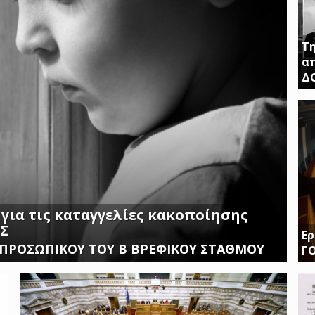
Τη
απ
Δ
ΤΗ
ΚΛ
 για τις καταγγελίες κακοποίησης
ΙΣ
Ερ
 ΠΡΟΣΩΠΙΚΟΥ ΤΟΥ Β ΒΡΕΦΙΚΟΥ ΣΤΑΘΜΟΥ
Γ
Δι
δι