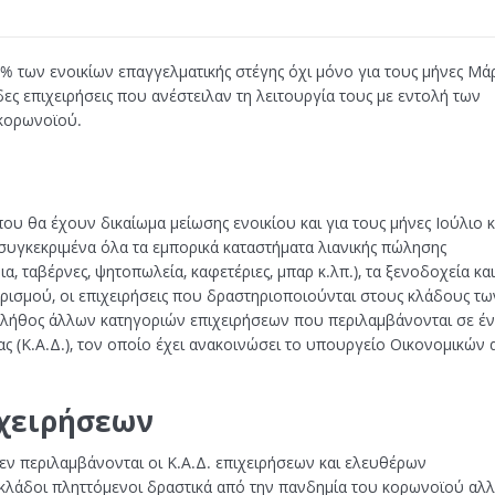
 των ενοικίων επαγγελματικής στέγης όχι μόνο για τους μήνες Μάρ
δες επιχειρήσεις που ανέστειλαν τη λειτουργία τους με εντολή των
 κορωνοϊού.
που θα έχουν δικαίωμα μείωσης ενοικίου και για τους μήνες Ιούλιο κ
συγκεκριμένα όλα τα εμπορικά καταστήματα λιανικής πώλησης
α, ταβέρνες, ψητοπωλεία, καφετέριες, μπαρ κ.λπ.), τα ξενοδοχεία και
υρισμού, οι επιχειρήσεις που δραστηριοποιούνται στους κλάδους τω
πλήθος άλλων κατηγοριών επιχειρήσεων που περιλαμβάνονται σε έ
 (Κ.Α.Δ.), τον οποίο έχει ανακοινώσει το υπουργείο Οικονομικών 
ιχειρήσεων
εν περιλαμβάνονται οι Κ.Α.Δ. επιχειρήσεων και ελευθέρων
κλάδοι πληττόμενοι δραστικά από την πανδημία του κορωνοϊού αλ