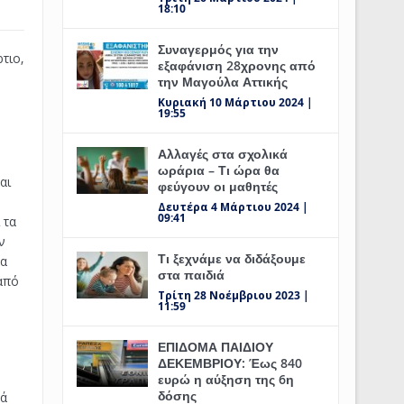
18:10
Συναγερμός για την
τιο,
εξαφάνιση 28χρονης από
την Μαγούλα Αττικής
Κυριακή 10 Μάρτιου 2024 |
19:55
Αλλαγές στα σχολικά
ωράρια – Τι ώρα θα
αι
φεύγουν οι μαθητές
Δευτέρα 4 Μάρτιου 2024 |
09:41
 τα
ν
Τι ξεχνάμε να διδάξουμε
να
στα παιδιά
από
Τρίτη 28 Νοέμβριου 2023 |
11:59
ΕΠΙΔΟΜΑ ΠΑΙΔΙΟΥ
ΔΕΚΕΜΒΡΙΟΥ: Έως 840
ευρώ η αύξηση της 6η
δόσης
λά