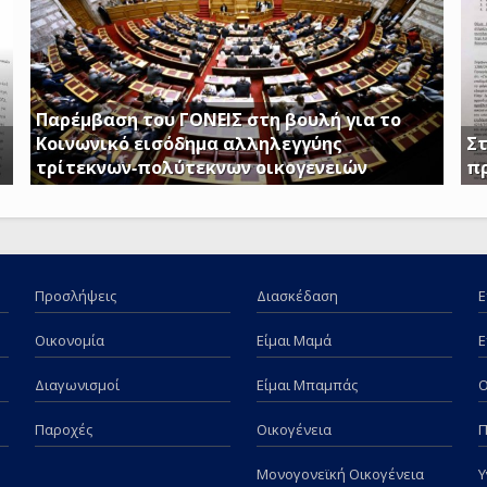
Παρέμβαση του ΓΟΝΕΙΣ στη βουλή για το
Κοινωνικό εισόδημα αλληλεγγύης
Στ
τρίτεκνων-πολύτεκνων οικογενειών
π
Απαιτούμε να εξαιρεθούν τα επιδόματα Στήριξης
Γ.
Τέκνων, καθώς και το Ειδικό Επίδομα Στήριξης σε
Απ
Τρίτεκνες – Πολύτεκνες οικογένειες από τα
ντ
εισοδηματικά κριτήρια όπως αυτά καθορίζονται με
το υπ’ αριθμ. 128/24-1-2017 ΦΕΚ
Προσλήψεις
Διασκέδαση
Ε
Οικονομία
Είμαι Μαμά
Ε
Διαγωνισμοί
Είμαι Μπαμπάς
Παροχές
Οικογένεια
Π
Μονογονεϊκή Οικογένεια
Υ