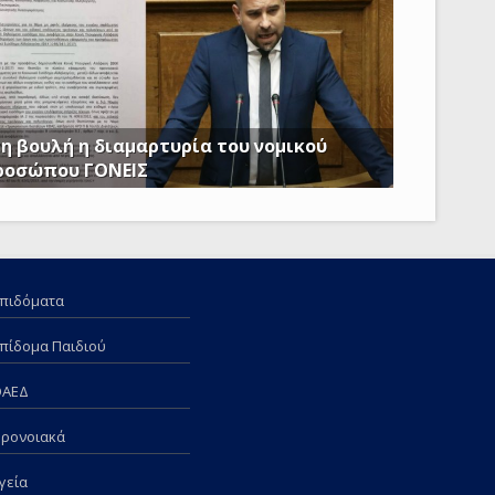
η βουλή η διαμαρτυρία του νομικού
ροσώπου ΓΟΝΕΙΣ
 Κατσιαντώνης: Φορολογείτε με Κοινή Υπουργική
όφαση και τα επιδόματα των παιδιών μας; Πόση
ροπή πια;
πιδόματα
πίδομα Παιδιού
ΟΑΕΔ
ρονοιακά
γεία