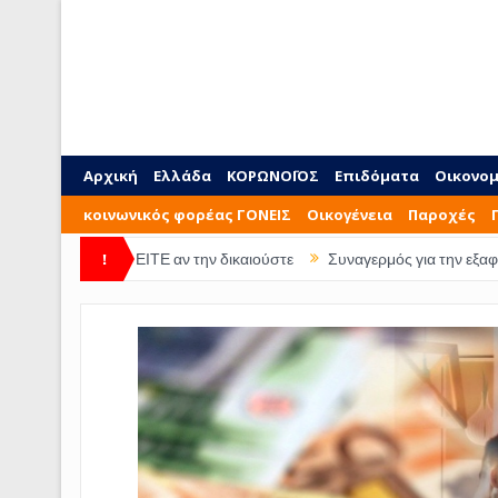
Αρχική
Ελλάδα
ΚΟΡΩΝΟΪΟΣ
Επιδόματα
Οικονομ
κοινωνικός φορέας ΓΟΝΕΙΣ
Οικογένεια
Παροχές
ιού ΔΕΙΤΕ αν την δικαιούστε
!
Συναγερμός για την εξαφάνιση 28χρον