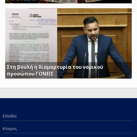
Απαιτούμε να εξαιρεθούν τα επιδόματα Στήριξης
Τέκνων, καθώς και το Ειδικό Επίδομα Στήριξης σε
Τρίτεκνες – Πολύτεκνες οικογένειες από τα εισοδηματικά
κριτήρια όπως αυτά καθορίζονται με το υπ’ αριθμ. 128/24-
1-2017 ΦΕΚ
Στη βουλή η διαμαρτυρία του νομικού
προσώπου ΓΟΝΕΙΣ
Γ. Κατσιαντώνης: Φορολογείτε με Κοινή Υπουργική
Απόφαση και τα επιδόματα των παιδιών μας; Πόση
ντροπή πια;
Ελλάδα
Κόσμος