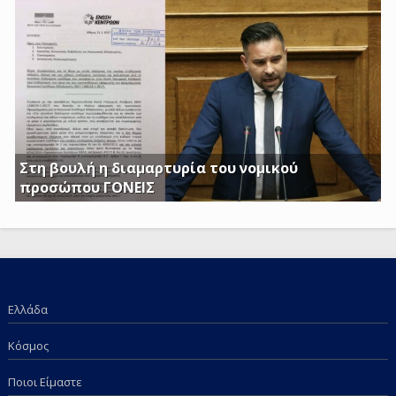
Τέκνων, καθώς και το Ειδικό Επίδομα Στήριξης σε
Τρίτεκνες – Πολύτεκνες οικογένειες από τα εισοδηματικά
κριτήρια όπως αυτά καθορίζονται με το υπ’ αριθμ. 128/24-
1-2017 ΦΕΚ
Στη βουλή η διαμαρτυρία του νομικού
προσώπου ΓΟΝΕΙΣ
Γ. Κατσιαντώνης: Φορολογείτε με Κοινή Υπουργική
Απόφαση και τα επιδόματα των παιδιών μας; Πόση
ντροπή πια;
Ελλάδα
Κόσμος
Ποιοι Είμαστε