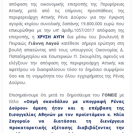
απόφαση της οικονομικής επιτροπής της Περιφέρειας
Αττικής μετά από τις επίμονες προσπάθειες της
περιφερειάρχη Αττικής Ρένα Δούρου για την έγκριση
αγοράς κτιρίου συνολικής δαπάνης 19.800.000 ευρώ που
επικυρώθηκε με την υπ’ άριθμ.1057/2017 απόφαση της
επιτροπής, η
ΧΡΥΣΗ ΑΥΓΗ
δια μέσω του βουλευτή Β
Πειραιώς
Γιάννη Λαγού
κατέθεσε σήμερα ερώτηση στη
βουλή απαιτώντας από τους υπουργούς Οικονομίας Δ.
Παπαδημητρίου και Εσωτερικών Π. Σκουρλέτη, αφενός να
ελέγξουν την απόφαση της περιφερειάρχη Αττικής και
αφετέρου να διασφαλίσουν τόσο το δημόσιο συμφέρον
όσο και τη νομιμότητα του όλου εγχειρήματος της Ρένας
Δούρου.
Επισημαίνουμε ότι μετά το δημοσίευμα του
ΓΟΝΕΙΣ
με
τίτλο
«Οσμή σκανδάλου με υπογραφή Ρένας
Δούρου» άμεση ήταν και η επέμβαση της
Εισαγγελίας Αθηνών με τον προϊστάμενο κ. Ηλία
Ζαγοραίο να διατάσσει
τη διενέργεια
προκαταρκτικής εξέτασης διαβιβάζοντας την