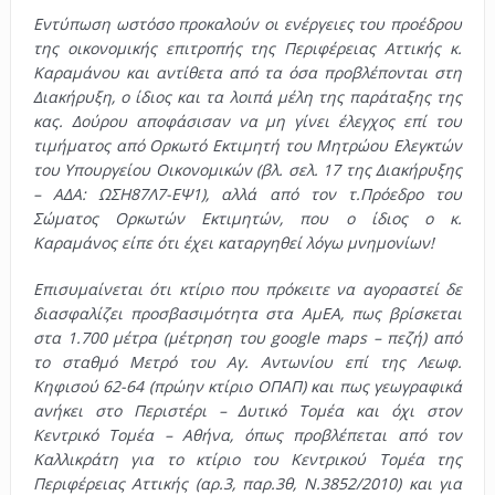
Εντύπωση ωστόσο προκαλούν οι ενέργειες του προέδρου
της οικονομικής επιτροπής της Περιφέρειας Αττικής κ.
Καραμάνου και αντίθετα από τα όσα προβλέπονται στη
Διακήρυξη, ο ίδιος και τα λοιπά μέλη της παράταξης της
κας. Δούρου αποφάσισαν να μη γίνει έλεγχος επί του
τιμήματος από Ορκωτό Εκτιμητή του Μητρώου Ελεγκτών
του Υπουργείου Οικονομικών (βλ. σελ. 17 της Διακήρυξης
– ΑΔΑ: ΩΣΗ87Λ7-ΕΨ1), αλλά από τον τ.Πρόεδρο του
Σώματος Ορκωτών Εκτιμητών, που ο ίδιος ο κ.
Καραμάνος είπε ότι έχει καταργηθεί λόγω μνημονίων!
Επισυμαίνεται ότι κτίριο που πρόκειτε να αγοραστεί δε
διασφαλίζει προσβασιμότητα στα ΑμΕΑ, πως βρίσκεται
στα 1.700 μέτρα (μέτρηση του google maps – πεζή) από
το σταθμό Μετρό του Αγ. Αντωνίου επί της Λεωφ.
Κηφισού 62-64 (πρώην κτίριο ΟΠΑΠ) και πως γεωγραφικά
ανήκει στο Περιστέρι – Δυτικό Τομέα και όχι στον
Κεντρικό Τομέα – Αθήνα, όπως προβλέπεται από τον
Καλλικράτη για το κτίριο του Κεντρικού Τομέα της
Περιφέρειας Αττικής (αρ.3, παρ.3θ, Ν.3852/2010) και για