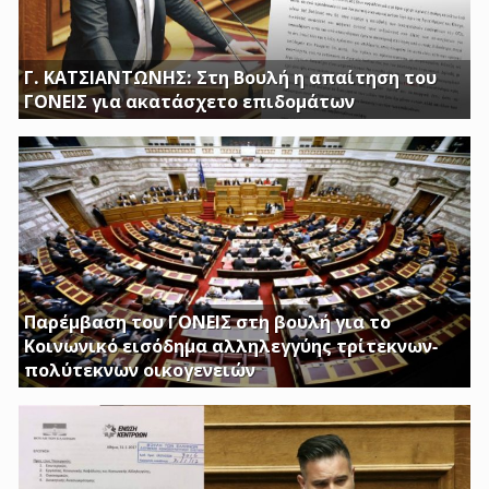
Γ. ΚΑΤΣΙΑΝΤΩΝΗΣ: Στη Βουλή η απαίτηση του
ΓΟΝΕΙΣ για ακατάσχετο επιδομάτων
ΕΡΩΤΗΣΗ ΤΟΥ ΒΟΥΛΕΥΤΗ ΓΙΩΡΓΟΥ ΚΑΤΣΙΑΝΤΩΝΗ
Παρέμβαση του ΓΟΝΕΙΣ στη βουλή για το
Κοινωνικό εισόδημα αλληλεγγύης τρίτεκνων-
πολύτεκνων οικογενειών
Απαιτούμε να εξαιρεθούν τα επιδόματα Στήριξης
Τέκνων, καθώς και το Ειδικό Επίδομα Στήριξης σε
Τρίτεκνες – Πολύτεκνες οικογένειες από τα εισοδηματικά
κριτήρια όπως αυτά καθορίζονται με το υπ’ αριθμ. 128/24-