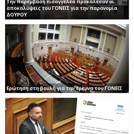
Την παρέμβαση εισαγγελέα προκάλεσαν οι
αποκαλύψεις του ΓΟΝΕΙΣ για την παρανομία
ΔΟΥΡΟΥ
ΤΗΝ ΩΡΑ ΠΟΥ ΚΤΙΡΙΑ ΤΟΥ ΔΗΜΟΣΙΟΥ ΠΑΡΑΜΕΝΟΥΝ ΚΛΕΙΣΤΑ
Η ΔΟΥΡΟΥ ΔΙΝΕΙ 20 ΕΚΚΑΤΟΜΥΡΙΑ ΓΙΑ ΑΓΟΡΑ
Ερώτηση στη βουλή για την έρευνα του ΓΟΝΕΙΣ
Διασφαλίστε το δημόσιο συμφέρον με πλήρη διαφάνεια