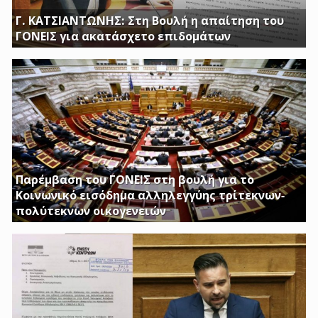
Γ. ΚΑΤΣΙΑΝΤΩΝΗΣ: Στη Βουλή η απαίτηση του
ΓΟΝΕΙΣ για ακατάσχετο επιδομάτων
ΕΡΩΤΗΣΗ ΤΟΥ ΒΟΥΛΕΥΤΗ ΓΙΩΡΓΟΥ ΚΑΤΣΙΑΝΤΩΝΗ
Παρέμβαση του ΓΟΝΕΙΣ στη βουλή για το
Κοινωνικό εισόδημα αλληλεγγύης τρίτεκνων-
πολύτεκνων οικογενειών
Απαιτούμε να εξαιρεθούν τα επιδόματα Στήριξης
Τέκνων, καθώς και το Ειδικό Επίδομα Στήριξης σε
Τρίτεκνες – Πολύτεκνες οικογένειες από τα εισοδηματικά
κριτήρια όπως αυτά καθορίζονται με το υπ’ αριθμ. 128/24-
1-2017 ΦΕΚ