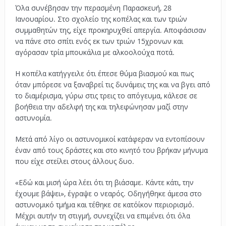
Όλα συνέβησαν την περασμένη Παρασκευή, 28
Ιανουαρίου. Στο σχολείο της κοπέλας και των τριών
συμμαθητών της, είχε προκηρυχθεί απεργία. Αποφάσισαν
να πάνε στο σπίτι ενός εκ των τριών 15χρονων και
αγόρασαν τρία μπουκάλια με αλκοολούχα ποτά.
Η κοπέλα κατήγγειλε ότι έπεσε θύμα βιασμού και πως
όταν μπόρεσε να ξαναβρεί τις δυνάμεις της και να βγει από
το διαμέρισμα, γύρω στις τρεις το απόγευμα, κάλεσε σε
βοήθεια την αδελφή της και τηλεφώνησαν μαζί στην
αστυνομία.
Μετά από λίγο οι αστυνομικοί κατάφεραν να εντοπίσουν
έναν από τους δράστες και στο κινητό του βρήκαν μήνυμα
που είχε στείλει στους άλλους δυο.
«Εδώ και μισή ώρα λέει ότι τη βιάσαμε. Κάντε κάτι, την
έχουμε βάψει», έγραψε ο νεαρός. Οδηγήθηκε άμεσα στο
αστυνομικό τμήμα και τέθηκε σε κατ΄οίκον περιορισμό.
Μέχρι αυτήν τη στιγμή, συνεχίζει να επιμένει ότι όλα