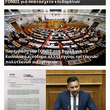
ΓΟΝΕΙΣ για ακατάσχετο επιδομάτων
ΕΡΩΤΗΣΗ ΤΟΥ ΒΟΥΛΕΥΤΗ ΓΙΩΡΓΟΥ ΚΑΤΣΙΑΝΤΩΝΗ
Παρέμβαση του ΓΟΝΕΙΣ στη βουλή για το
Κοινωνικό εισόδημα αλληλεγγύης τρίτεκνων-
πολύτεκνων οικογενειών
Απαιτούμε να εξαιρεθούν τα επιδόματα Στήριξης
Τέκνων, καθώς και το Ειδικό Επίδομα Στήριξης σε
Τρίτεκνες – Πολύτεκνες οικογένειες από τα εισοδηματικά
κριτήρια όπως αυτά καθορίζονται με το υπ’ αριθμ. 128/24-
1-2017 ΦΕΚ