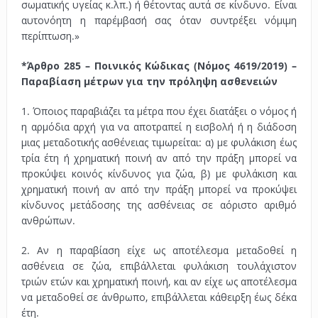
σωματικής υγείας κ.λπ.) ή θέτοντας αυτά σε κίνδυνο. Είναι
αυτονόητη η παρέμβασή σας όταν συντρέξει νόμιμη
περίπτωση.»
*Άρθρο 285 – Ποινικός Κώδικας (Νόμος 4619/2019) –
Παραβίαση μέτρων για την πρόληψη ασθενειών
1. Όποιος παραβιάζει τα μέτρα που έχει διατάξει ο νόμος ή
η αρμόδια αρχή για να αποτραπεί η εισβολή ή η διάδοση
μιας μεταδοτικής ασθένειας τιμωρείται: α) με φυλάκιση έως
τρία έτη ή χρηματική ποινή αν από την πράξη μπορεί να
προκύψει κοινός κίνδυνος για ζώα, β) με φυλάκιση και
χρηματική ποινή αν από την πράξη μπορεί να προκύψει
κίνδυνος μετάδοσης της ασθένειας σε αόριστο αριθμό
ανθρώπων.
2. Αν η παραβίαση είχε ως αποτέλεσμα μεταδοθεί η
ασθένεια σε ζώα, επιβάλλεται φυλάκιση τουλάχιστον
τριών ετών και χρηματική ποινή, και αν είχε ως αποτέλεσμα
να μεταδοθεί σε άνθρωπο, επιβάλλεται κάθειρξη έως δέκα
έτη.