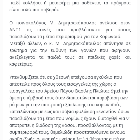
παιδί κολλήσει ή μεταφέρει μια ασθένεια, τα πράγματα
είναι πολύ πιο σοβαρά»
Ο ποινοκολόγος Μ. Δημητρακόπουλος ανέλυσε στον
ΑΝΤ1 τις ποινές που προβλέπονται για όσους
παραβιάζουν τα μέτρα περιορισμού για τον Kορωνοϊό.
Μεταξύ άλλων, ο κ. Μ. Δημητρακόπουλος απάντησε σε
ερώτημα για την ευθύνη των γονιών που αφήνουν
ανεξέλεγκτα τα παιδιά τους σε παιδικές χαρές και
καφετέριες.
Υπενθυμίζεται ότι σε χθεσινή επείγουσα εγκύκλιο που
απέστειλε προς όλους τους εισαγγελείς της χώρας ο
εισαγγελέας του Αρείου Πάγου Βασίλης Πλιώτας ζητεί την
άμεση επέμβασή τους όταν διαπιστώνεται παραβίαση των
μέτρων για την αποτροπή εξάπλωσης του κορωνοϊού.,
«απειλώντας» με εως και ισόβια φυλάκιση «εναντίον όσων
παραβιάζουν τα μέτρα που νομίμως έχουν διαταχθεί για ν’
αποτραπεί η διάδοση της νόσου, προσβάλλοντας, με τη
συμπεριφορά τους, θεμελιώδη προστατευόμενα έννομα
αγαθά (ζωής, σωματικής υγείας κ.λπ.) ή θέτοντας αυτά σε