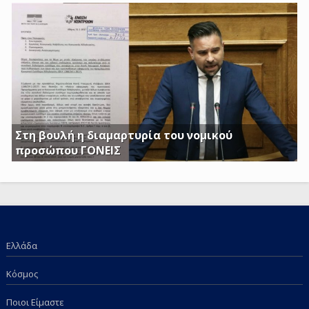
Τέκνων, καθώς και το Ειδικό Επίδομα Στήριξης σε
Τρίτεκνες – Πολύτεκνες οικογένειες από τα εισοδηματικά
κριτήρια όπως αυτά καθορίζονται με το υπ’ αριθμ. 128/24-
1-2017 ΦΕΚ
Στη βουλή η διαμαρτυρία του νομικού
προσώπου ΓΟΝΕΙΣ
Γ. Κατσιαντώνης: Φορολογείτε με Κοινή Υπουργική
Απόφαση και τα επιδόματα των παιδιών μας; Πόση
ντροπή πια;
Ελλάδα
Κόσμος
Ποιοι Είμαστε