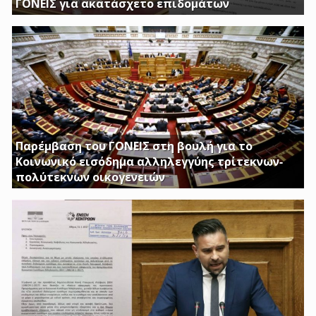
ΓΟΝΕΙΣ για ακατάσχετο επιδομάτων
ΕΡΩΤΗΣΗ ΤΟΥ ΒΟΥΛΕΥΤΗ ΓΙΩΡΓΟΥ ΚΑΤΣΙΑΝΤΩΝΗ
Παρέμβαση του ΓΟΝΕΙΣ στη βουλή για το
Κοινωνικό εισόδημα αλληλεγγύης τρίτεκνων-
πολύτεκνων οικογενειών
Απαιτούμε να εξαιρεθούν τα επιδόματα Στήριξης
Τέκνων, καθώς και το Ειδικό Επίδομα Στήριξης σε
Τρίτεκνες – Πολύτεκνες οικογένειες από τα εισοδηματικά
κριτήρια όπως αυτά καθορίζονται με το υπ’ αριθμ. 128/24-
1-2017 ΦΕΚ