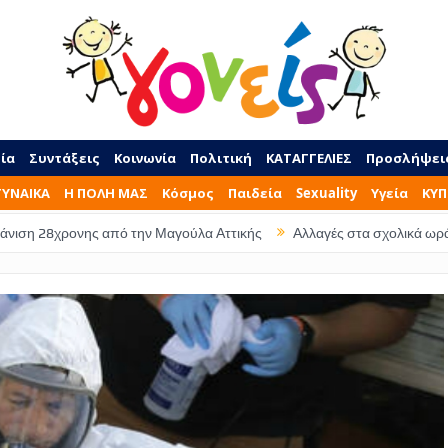
ία
Συντάξεις
Κοινωνία
Πολιτική
ΚΑΤΑΓΓΕΛΙΕΣ
Προσλήψει
ΓΥΝΑΙΚΑ
Η ΠΟΛΗ ΜΑΣ
Κόσμος
Παιδεία
Sexuality
Υγεία
ΚΥΠ
νης από την Μαγούλα Αττικής
Αλλαγές στα σχολικά ωράρια – Τι ώρα 