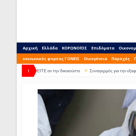
Αρχική
Ελλάδα
ΚΟΡΩΝΟΪΟΣ
Επιδόματα
Οικονομ
κοινωνικός φορέας ΓΟΝΕΙΣ
Οικογένεια
Παροχές
διού ΔΕΙΤΕ αν την δικαιούστε
!
Συναγερμός για την εξαφάνιση 28χρο