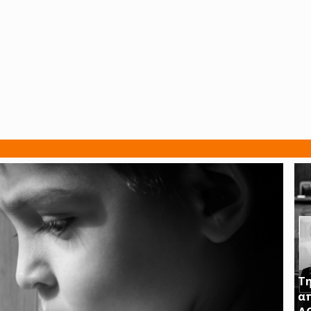
Τη
απ