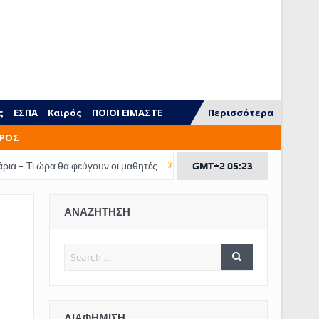
ς
ΕΣΠΑ
Καιρός
ΠΟΙΟΙ ΕΙΜΑΣΤΕ
Περισσότερα
ΡΟΣ
θα φεύγουν οι μαθητές
Τι ξεχνάμε να διδάξουμε στα παιδιά
GMT+2 05:23
ΕΠΙΔ
ΑΝΑΖΗΤΗΣΗ
ΔΙΑΦΉΜΙΣΗ