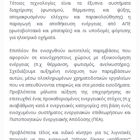
Τέτοιες τεχνολογίες είναι τα έξυπνα συστήματα
διαχείρισης (φωτισμού, θέρμανσης και ψύξης,
απομακρυσμένου ελέγχου και παρακολούθησης) η
παραγωγή και αποθήκευση ενέργειας από ΑΠΕ
(φωτοβολταϊκά και μπαταρίες) και οι υποδομές φόρτισης
για ηλεκτρικά οχήματα.
Επιπλέον θα ενισχυθούν αυτοτελείς παρεμβάσεις που
αφορούν σε κοινόχρηστους χώρους με εξοικονόμηση
ενέργειας (π.χ θέρμανση, φωτισμός, ανελκυστήρες).
Σχεδιάζουμε αυξημένη ενίσχυση των παρεμβάσεων
αυτών, μέσω ολοκληρωμένων χρηματοδοτικών εργαλείων
που να απευθύνονται επαρκώς και στα μεσαία εισοδήματα.
Προβλέπεται μάλιστα αύξηση της επιχορήγησης αν
επιτευχθεί ένας προκαθορισμένος ενεργειακός στόχος (π.χ
αναβάθμιση κατά 4 ενεργειακές κατηγορίες) στη βάση ενός
ενισχυμένου συστήματος ενεργειακών επιθεωρήσεων και
Πιστοποιητικών Ενεργειακής Απόδοσης (ΠΕΑ).
Προβλέπεται τέλος και ειδικό κίνητρο για τις λιγνιτικές
περιοχές με την εισαγωγή “ρήτρας δίκαιης μετάβασης“