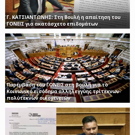
Γ. ΚΑΤΣΙΑΝΤΩΝΗΣ: Στη Βουλή η απαίτηση του
ΓΟΝΕΙΣ για ακατάσχετο επιδομάτων
ΕΡΩΤΗΣΗ ΤΟΥ ΒΟΥΛΕΥΤΗ ΓΙΩΡΓΟΥ ΚΑΤΣΙΑΝΤΩΝΗ
Παρέμβαση του ΓΟΝΕΙΣ στη βουλή για το
Κοινωνικό εισόδημα αλληλεγγύης τρίτεκνων-
πολύτεκνων οικογενειών
Απαιτούμε να εξαιρεθούν τα επιδόματα Στήριξης
Τέκνων, καθώς και το Ειδικό Επίδομα Στήριξης σε
Τρίτεκνες – Πολύτεκνες οικογένειες από τα εισοδηματικά
κριτήρια όπως αυτά καθορίζονται με το υπ’ αριθμ. 128/24-
1-2017 ΦΕΚ