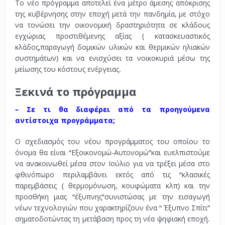
Το νέο πρόγραμμα αποτελεί ένα μέτρο άμεσης απόκρισης
της κυβέρνησης στην εποχή μετά την πανδημία, με στόχο
να τονώσει την οικονομική δραστηριότητα σε κλάδους
εγχώριας προστιθέμενης αξίας ( κατασκευαστικός
κλάδος,παραγωγή δομικών υλικών και θερμικών ηλιακών
συστημάτων) και να ενισχύσει τα νοικοκυριά μέσω της
μείωσης του κόστους ενέργειας.
Ξεκινά το πρόγραμμα
– Σε τι θα διαφέρει από τα προηγούμενα
αντίστοιχα προγράμματα;
Ο σχεδιασμός του νέου προγράμματος του οποίου το
όνομα θα είναι “Εξοικονομώ-Αυτονομώ”και ευελπιστούμε
να ανακοινωθεί μέσα στον Ιούλιο για να τρέξει μέσα στο
φθινόπωρο περιλαμβάνει εκτός από τις “κλασικές
παρεμβάσεις ( θερμομόνωση, κουφώματα κλπ) και την
προσθήκη μιας “έξυπνης”συνιστώσας με την εισαγωγή
νέων τεχνολογιών που χαρακτηρίζουν ένα “ Έξυπνο Σπίτι”
σηματοδοτώντας τη μετάβαση προς τη νέα ψηφιακή εποχή.