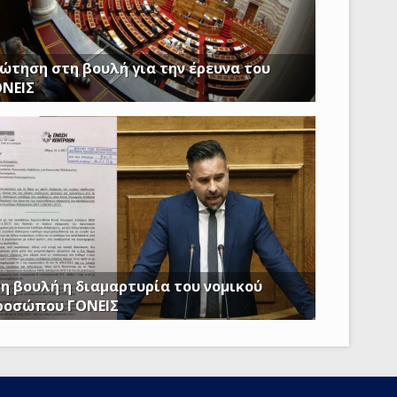
ώτηση στη βουλή για την έρευνα του
ΟΝΕΙΣ
ασφαλίστε το δημόσιο συμφέρον με πλήρη
αφάνεια
η βουλή η διαμαρτυρία του νομικού
ροσώπου ΓΟΝΕΙΣ
 Κατσιαντώνης: Φορολογείτε με Κοινή Υπουργική
όφαση και τα επιδόματα των παιδιών μας; Πόση
ροπή πια;