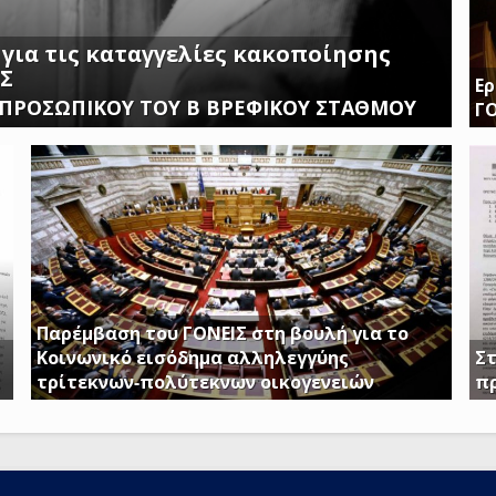
 για τις καταγγελίες κακοποίησης
ΙΣ
Ερ
 ΠΡΟΣΩΠΙΚΟΥ ΤΟΥ Β ΒΡΕΦΙΚΟΥ ΣΤΑΘΜΟΥ
Γ
Δι
δι
Παρέμβαση του ΓΟΝΕΙΣ στη βουλή για το
Κοινωνικό εισόδημα αλληλεγγύης
Στ
τρίτεκνων-πολύτεκνων οικογενειών
π
Απαιτούμε να εξαιρεθούν τα επιδόματα Στήριξης
Γ.
Τέκνων, καθώς και το Ειδικό Επίδομα Στήριξης σε
Απ
Τρίτεκνες – Πολύτεκνες οικογένειες από τα
ντ
εισοδηματικά κριτήρια όπως αυτά καθορίζονται με