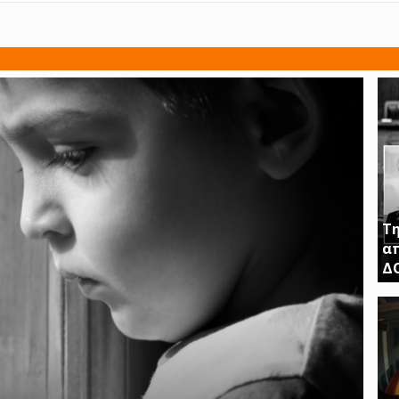
Τη
απ
Δ
ΤΗ
ΚΛ