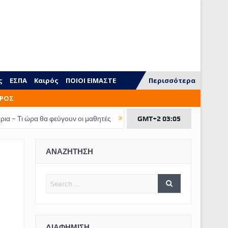
ς
ΕΣΠΑ
Καιρός
ΠΟΙΟΙ ΕΙΜΑΣΤΕ
Περισσότερα
ΡΟΣ
 φεύγουν οι μαθητές
Τι ξεχνάμε να διδάξουμε στα παιδιά
GMT+2 03:05
ΕΠΙΔΟΜ
ΑΝΑΖΗΤΗΣΗ
ΔΙΑΦΉΜΙΣΗ