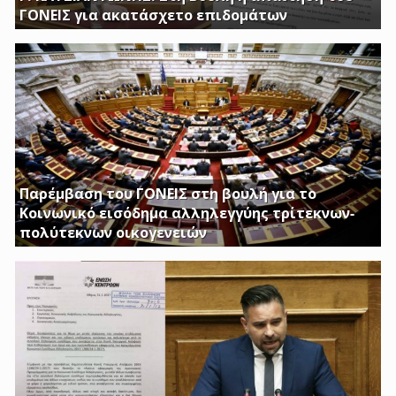
ΓΟΝΕΙΣ για ακατάσχετο επιδομάτων
ΕΡΩΤΗΣΗ ΤΟΥ ΒΟΥΛΕΥΤΗ ΓΙΩΡΓΟΥ ΚΑΤΣΙΑΝΤΩΝΗ
Παρέμβαση του ΓΟΝΕΙΣ στη βουλή για το
Κοινωνικό εισόδημα αλληλεγγύης τρίτεκνων-
πολύτεκνων οικογενειών
Απαιτούμε να εξαιρεθούν τα επιδόματα Στήριξης
Τέκνων, καθώς και το Ειδικό Επίδομα Στήριξης σε
Τρίτεκνες – Πολύτεκνες οικογένειες από τα εισοδηματικά
κριτήρια όπως αυτά καθορίζονται με το υπ’ αριθμ. 128/24-
1-2017 ΦΕΚ