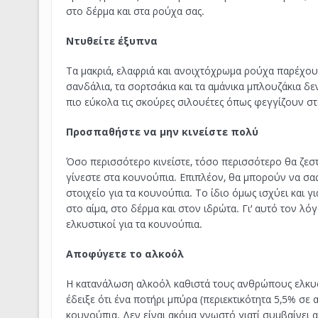
στο δέρμα και στα ρούχα σας.
Ντυθείτε έξυπνα
Τα μακριά, ελαφριά και ανοιχτόχρωμα ρούχα παρέχου
σανδάλια, τα σορτσάκια και τα αμάνικα μπλουζάκια δε
πιο εύκολα τις σκούρες σιλουέτες όπως φεγγίζουν στο
Προσπαθήστε να μην κινείστε πολύ
Όσο περισσότερο κινείστε, τόσο περισσότερο θα ζεστα
γίνεστε στα κουνούπια. Επιπλέον, θα μπορούν να σας 
στοιχείο για τα κουνούπια. Το ίδιο όμως ισχύει και γ
στο αίμα, στο δέρμα και στον ιδρώτα. Γι’ αυτό τον λ
ελκυστικοί για τα κουνούπια.
Αποφύγετε το αλκοόλ
Η κατανάλωση αλκοόλ καθιστά τους ανθρώπους ελκυστ
έδειξε ότι ένα ποτήρι μπύρα (περιεκτικότητα 5,5% σε 
κουνούπια. Δεν είναι ακόμα γνωστό γιατί συμβαίνει α