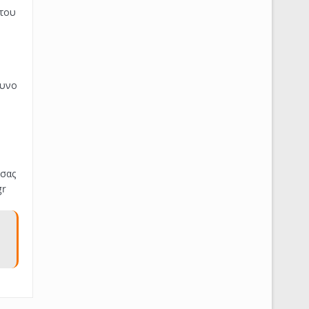
 του
δυνο
 σας
gr