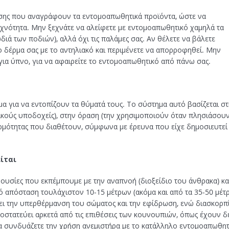
ήσης που αναγράφουν τα εντομοαπωθητικά προϊόντα, ώστε να
χνότητα. Μην ξεχνάτε να αλείφετε με εντομοαπωθητικό χαμηλά τα
ιά των ποδιών), αλλά όχι τις παλάμες σας. Αν θέλετε να βάλετε
ο δέρμα σας με το αντηλιακό και περιμένετε να απορροφηθεί. Μην
 για ύπνο, για να αφαιρείτε το εντομοαπωθητικό από πάνω σας.
για να εντοπίζουν τα θύματά τους. Το σύστημα αυτό βασίζεται σ
ικούς υποδοχείς), στην όραση (την χρησιμοποιούν όταν πλησιάσου
ερμότητας που διαθέτουν, σύμφωνα με έρευνα που είχε δημοσιευτεί
ίται
 ουσίες που εκπέμπουμε με την αναπνοή (διοξείδιο του άνθρακα) κα
 απόσταση τουλάχιστον 10-15 μέτρων (ακόμα και από τα 35-50 μέτρ
ει την υπερθέρμανση του σώματος και την εφίδρωση, ενώ διασκορπί
ροστατεύει αρκετά από τις επιθέσεις των κουνουπιών, όπως έχουν δε
 να συνδυάζετε την χρήση ανεμιστήρα με το κατάλληλο εντομοαπωθητ