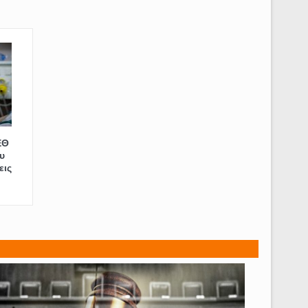
ΕΘ
υ
εις