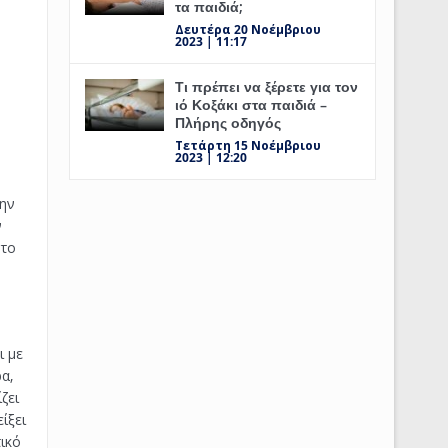
τα παιδιά;
Δευτέρα 20 Νοέμβριου
2023 | 11:17
Τι πρέπει να ξέρετε για τον
ιό Κοξάκι στα παιδιά –
Πλήρης οδηγός
Τετάρτη 15 Νοέμβριου
2023 | 12:20
την
ν
 το
ι με
α,
ζει
ίξει
ικό