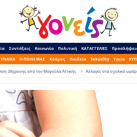
ία
Συντάξεις
Κοινωνία
Πολιτική
ΚΑΤΑΓΓΕΛΙΕΣ
Προσλήψει
ΓΥΝΑΙΚΑ
Η ΠΟΛΗ ΜΑΣ
Κόσμος
Παιδεία
Sexuality
Υγεία
ΚΥΠ
ό την Μαγούλα Αττικής
Αλλαγές στα σχολικά ωράρια – Τι ώρα θα φεύ