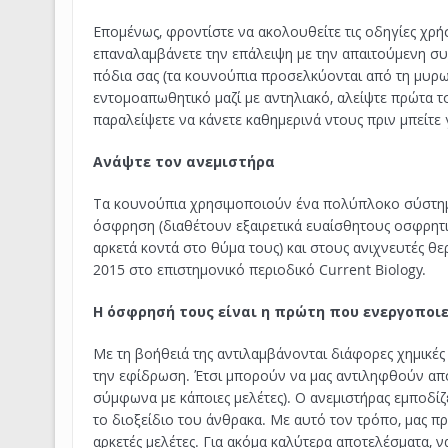
Επομένως, φροντίστε να ακολουθείτε τις οδηγίες χρ
επαναλαμβάνετε την επάλειψη με την απαιτούμενη συ
πόδια σας (τα κουνούπια προσελκύονται από τη μυρωδ
εντομοαπωθητικό μαζί με αντηλιακό, αλείψτε πρώτα τ
παραλείψετε να κάνετε καθημερινά ντους πριν μπείτε
Ανάψτε τον ανεμιστήρα
Τα κουνούπια χρησιμοποιούν ένα πολύπλοκο σύστημα 
όσφρηση (διαθέτουν εξαιρετικά ευαίσθητους οσφρητ
αρκετά κοντά στο θύμα τους) και στους ανιχνευτές θ
2015 στο επιστημονικό περιοδικό Current Biology.
Η όσφρησή τους είναι η πρώτη που ενεργοποιε
Με τη βοήθειά της αντιλαμβάνονται διάφορες χημικές
την εφίδρωση. Έτσι μπορούν να μας αντιληφθούν από
σύμφωνα με κάποιες μελέτες). Ο ανεμιστήρας εμποδίζ
το διοξείδιο του άνθρακα. Με αυτό τον τρόπο, μας π
αρκετές μελέτες. Για ακόμα καλύτερα αποτελέσματα,