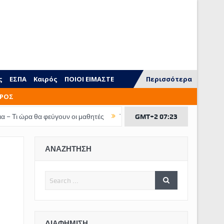
ς
ΕΣΠΑ
Καιρός
ΠΟΙΟΙ ΕΙΜΑΣΤΕ
Περισσότερα
ΡΟΣ
γουν οι μαθητές
Τι ξεχνάμε να διδάξουμε στα παιδιά
GMT+2 07:23
ΕΠΙΔΟΜΑ Π
ΑΝΑΖΗΤΗΣΗ
ΔΙΑΦΉΜΙΣΗ