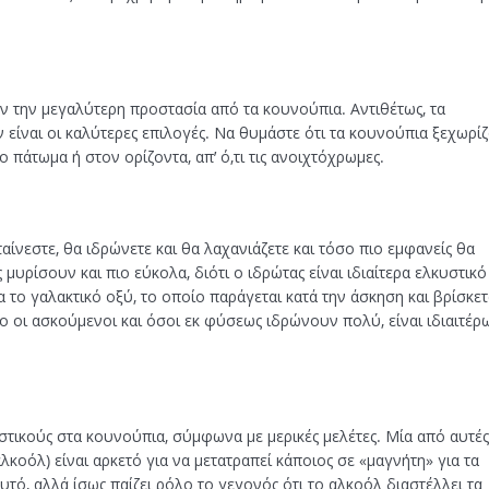
ν την μεγαλύτερη προστασία από τα κουνούπια. Αντιθέτως, τα
ν είναι οι καλύτερες επιλογές. Να θυμάστε ότι τα κουνούπια ξεχωρί
 πάτωμα ή στον ορίζοντα, απ’ ό,τι τις ανοιχτόχρωμες.
ίνεστε, θα ιδρώνετε και θα λαχανιάζετε και τόσο πιο εμφανείς θα
μυρίσουν και πιο εύκολα, διότι ο ιδρώτας είναι ιδιαίτερα ελκυστικό
ια το γαλακτικό οξύ, το οποίο παράγεται κατά την άσκηση και βρίσκετ
όγο οι ασκούμενοι και όσοι εκ φύσεως ιδρώνουν πολύ, είναι ιδιαιτέρ
ικούς στα κουνούπια, σύμφωνα με μερικές μελέτες. Μία από αυτές
αλκοόλ) είναι αρκετό για να μετατραπεί κάποιος σε «μαγνήτη» για τα
υτό, αλλά ίσως παίζει ρόλο το γεγονός ότι το αλκοόλ διαστέλλει τα