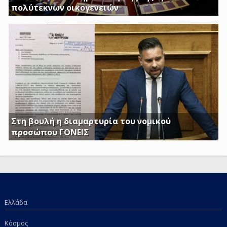
πολύτεκνων οικογενειών
Απαιτούμε να εξαιρεθούν τα επιδόματα Στήριξης
Τέκνων, καθώς και το Ειδικό Επίδομα Στήριξης σε
Τρίτεκνες – Πολύτεκνες οικογένειες από τα εισοδηματικά
κριτήρια όπως αυτά καθορίζονται με το υπ’ αριθμ. 128/24-
1-2017 ΦΕΚ
Στη βουλή η διαμαρτυρία του νομικού
προσώπου ΓΟΝΕΙΣ
Γ. Κατσιαντώνης: Φορολογείτε με Κοινή Υπουργική
Απόφαση και τα επιδόματα των παιδιών μας; Πόση
ντροπή πια;
Ελλάδα
Κόσμος