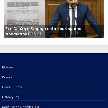
1-2017 ΦΕΚ
Στη βουλή η διαμαρτυρία του νομικού
προσώπου ΓΟΝΕΙΣ
Γ. Κατσιαντώνης: Φορολογείτε με Κοινή Υπουργική
Απόφαση και τα επιδόματα των παιδιών μας; Πόση
ντροπή πια;
Ελλάδα
Κόσμος
Ποιοι Είμαστε
Η πόλη μας
Κοινωνικός Φορέας ΓΟΝΕΙΣ