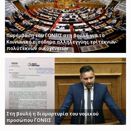
Παρέμβαση του ΓΟΝΕΙΣ στη βουλή για το
Κοινωνικό εισόδημα αλληλεγγύης τρίτεκνων-
πολύτεκνων οικογενειών
Απαιτούμε να εξαιρεθούν τα επιδόματα Στήριξης
Τέκνων, καθώς και το Ειδικό Επίδομα Στήριξης σε
Τρίτεκνες – Πολύτεκνες οικογένειες από τα εισοδηματικά
κριτήρια όπως αυτά καθορίζονται με το υπ’ αριθμ. 128/24-
1-2017 ΦΕΚ
Στη βουλή η διαμαρτυρία του νομικού
προσώπου ΓΟΝΕΙΣ
Γ. Κατσιαντώνης: Φορολογείτε με Κοινή Υπουργική