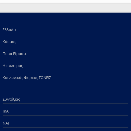
Απόφαση και τα επιδόματα των παιδιών μας; Πόση
ντροπή πια;
Ελλάδα
Κόσμος
Ποιοι Είμαστε
Η πόλη μας
Κοινωνικός Φορέας ΓΟΝΕΙΣ
Συντάξεις
IKA
NAT