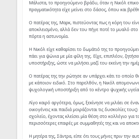
Μάλιστα, το προηγούμενο βράδυ, όταν η Νικόλ επικοιν
πραγματικότητα είχε μείνει στο δάσος, όπου και βρέθ
Ο πατέρας της, Μαρκ, πιστεύοντας πως η κόρη του είναι
αποκλεισμένο, αλλά δεν του πήγε ποτέ το μυαλό στο τ
πόρτα η αστυνομία.
Η Νικόλ είχε καθαρίσει το δωμάτιό της το προηγούμεν
πάει για ψώνια με μία φίλη της. Είχε, επιπλέον, ζητή
υποστήριξης, ώστε να μιλήσει μαζί του εκείνη την ημέ
Ο πατέρας της την ρώτησε αν υπάρχει κάτι το οποίο 
με κάποιον ειδικό. Στο παρελθόν, η Νικόλ απομονωνό
ψυχολογική υποστήριξη από το κέντρο ψυχικής υγείας
Λίγο καιρό αργότερα, όμως, ξεκίνησε να μιλάει σε έν
οικογένεις και παιδιά μοιράζονται τις δυσκολίες τους
σχολείο, έχοντας κλείσει μία θέση στο κολλέγιο για 
περισσότερες επαφές με συμμαθητές της και να αποκτά
Η μητέρα της, Σάντρα, είπε ότι τους μήνες πριν την αυτ