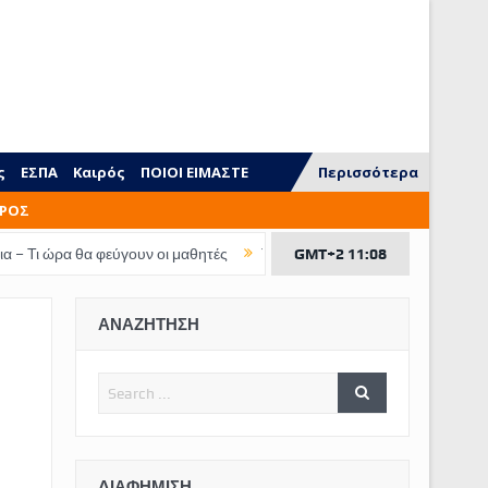
ς
ΕΣΠΑ
Καιρός
ΠΟΙΟΙ ΕΙΜΑΣΤΕ
Περισσότερα
ΡΟΣ
ύγουν οι μαθητές
Τι ξεχνάμε να διδάξουμε στα παιδιά
GMT+2 11:08
ΕΠΙΔΟΜΑ Π
ΑΝΑΖΗΤΗΣΗ
ΔΙΑΦΉΜΙΣΗ