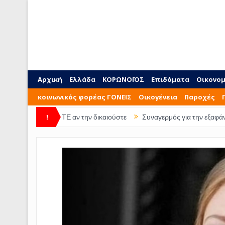
Αρχική
Ελλάδα
ΚΟΡΩΝΟΪΟΣ
Επιδόματα
Οικονομ
κοινωνικός φορέας ΓΟΝΕΙΣ
Οικογένεια
Παροχές
ΕΙΤΕ αν την δικαιούστε
!
Συναγερμός για την εξαφάνιση 28χρονης απ