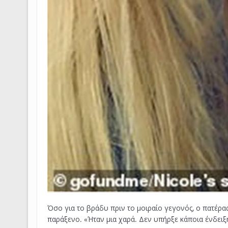
Όσο για το βράδυ πριν το μοιραίο γεγονός, ο πατέρα
παράξενο. «Ήταν μια χαρά. Δεν υπήρξε κάποια ένδειξη