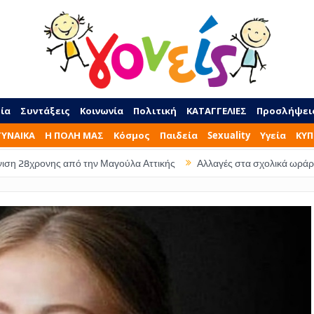
ία
Συντάξεις
Κοινωνία
Πολιτική
ΚΑΤΑΓΓΕΛΙΕΣ
Προσλήψει
ΓΥΝΑΙΚΑ
Η ΠΟΛΗ ΜΑΣ
Κόσμος
Παιδεία
Sexuality
Υγεία
ΚΥΠ
ό την Μαγούλα Αττικής
Αλλαγές στα σχολικά ωράρια – Τι ώρα θα φε