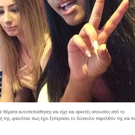
ζε θέματα αυτοπεποίθησης και είχε και αρκετές απουσίες από το
ωή της, φαινόταν πως έχει ξεπεράσει το δύσκολο παρελθόν της και π