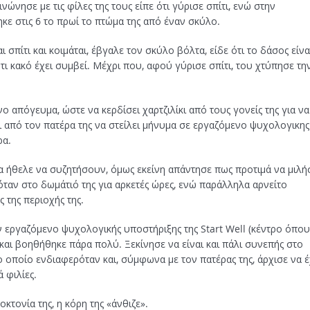
ώνησε με τις φίλες της τους είπε ότι γύρισε σπίτι, ενώ στην
ηκε στις 6 το πρωί το πτώμα της από έναν σκύλο.
 σπίτι και κοιμάται, έβγαλε τον σκύλο βόλτα, είδε ότι το δάσος είνα
ι κακό έχει συμβεί. Μέχρι που, αφού γύρισε σπίτι, του χτύπησε τη
ο απόγευμα, ώστε να κερδίσει χαρτζιλίκι από τους γονείς της για να
σει από τον πατέρα της να στείλει μήνυμα σε εργαζόμενο ψυχολογικης
ρα.
θα ήθελε να συζητήσουν, όμως εκείνη απάντησε πως προτιμά να μιλή
ταν στο δωμάτιό της για αρκετές ώρες, ενώ παράλληλα αρνείτο
 της περιοχής της.
αν εργαζόμενο ψυχολογικής υποστήριξης της Start Well (κέντρο όπου
) και βοηθήθηκε πάρα πολύ. Ξεκίνησε να είναι και πάλι συνεπής στο
το οποίο ενδιαφερόταν και, σύμφωνα με τον πατέρας της, άρχισε να έ
 φιλίες.
οκτονία της, η κόρη της «άνθιζε».