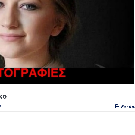
κο
5
Εκτύπ