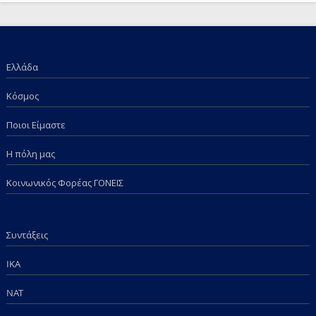
Απόφαση και τα επιδόματα των παιδιών μας; Πόση
ντροπή πια;
Ελλάδα
Κόσμος
Ποιοι Είμαστε
Η πόλη μας
Κοινωνικός Φορέας ΓΟΝΕΙΣ
Συντάξεις
IKA
NAT