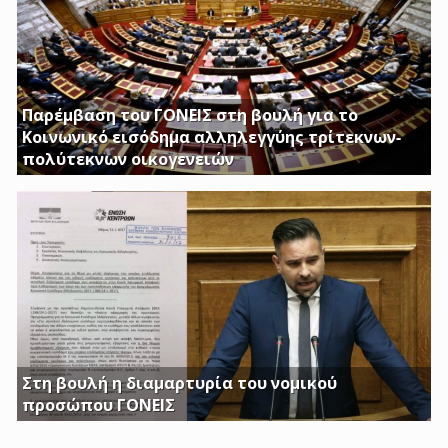
Παρέμβαση του ΓΟΝΕΙΣ στη βουλή για το
Κοινωνικό εισόδημα αλληλεγγύης τρίτεκνων-
πολύτεκνων οικογενειών
Απαιτούμε να εξαιρεθούν τα επιδόματα Στήριξης
Τέκνων, καθώς και το Ειδικό Επίδομα Στήριξης σε
Τρίτεκνες – Πολύτεκνες οικογένειες από τα εισοδηματικά
κριτήρια όπως αυτά καθορίζονται με το υπ’ αριθμ. 128/24-
1-2017 ΦΕΚ
Στη βουλή η διαμαρτυρία του νομικού
προσώπου ΓΟΝΕΙΣ
Γ. Κατσιαντώνης: Φορολογείτε με Κοινή Υπουργική