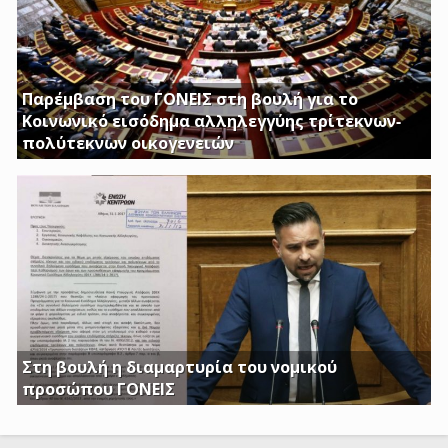
Παρέμβαση του ΓΟΝΕΙΣ στη βουλή για το
Κοινωνικό εισόδημα αλληλεγγύης τρίτεκνων-
πολύτεκνων οικογενειών
Απαιτούμε να εξαιρεθούν τα επιδόματα Στήριξης
Τέκνων, καθώς και το Ειδικό Επίδομα Στήριξης σε
Τρίτεκνες – Πολύτεκνες οικογένειες από τα εισοδηματικά
κριτήρια όπως αυτά καθορίζονται με το υπ’ αριθμ. 128/24-
1-2017 ΦΕΚ
Στη βουλή η διαμαρτυρία του νομικού
προσώπου ΓΟΝΕΙΣ
Γ. Κατσιαντώνης: Φορολογείτε με Κοινή Υπουργική
Απόφαση και τα επιδόματα των παιδιών μας; Πόση