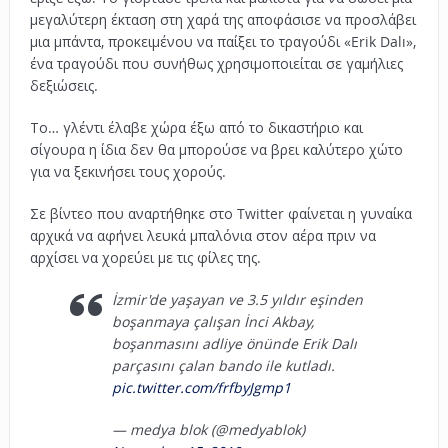
μεγαλύτερη έκταση στη χαρά της αποφάσισε να προσλάβει
μια μπάντα, προκειμένου να παίξει το τραγούδι «Erik Dalı»,
ένα τραγούδι που συνήθως χρησιμοποιείται σε γαμήλιες
δεξιώσεις.
Το… γλέντι έλαβε χώρα έξω από το δικαστήριο και
σίγουρα η ίδια δεν θα μπορούσε να βρει καλύτερο χώτο
για να ξεκινήσει τους χορούς.
Σε βίντεο που αναρτήθηκε στο Twitter φαίνεται η γυναίκα
αρχικά να αφήνει λευκά μπαλόνια στον αέρα πριν να
αρχίσει να χορεύει με τις φίλες της.
İzmir'de yaşayan ve 3.5 yıldır eşinden
boşanmaya çalışan İnci Akbay,
boşanmasını adliye önünde Erik Dalı
parçasını çalan bando ile kutladı.
pic.twitter.com/frfbyJgmp1
— medya blok (@medyablok)