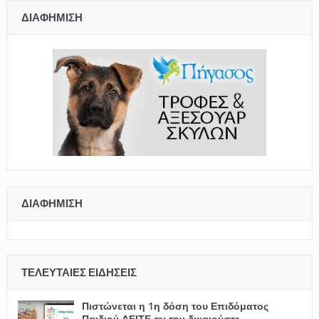
ΔΙΑΦΉΜΙΣΗ
ΔΙΑΦΉΜΙΣΗ
ΤΕΛΕΥΤΑΊΕΣ ΕΙΔΉΣΕΙΣ
Πιστώνεται η 1η δόση του Επιδόματος
Παιδιού ΔΕΙΤΕ αν την δικαιούστε