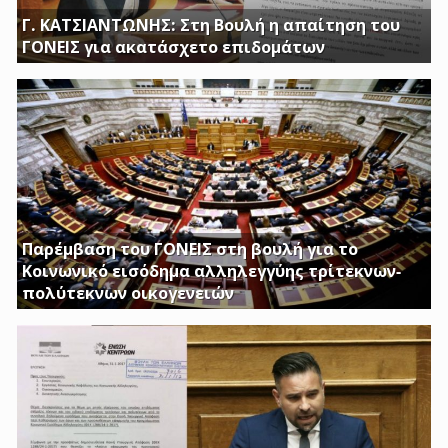
Γ. ΚΑΤΣΙΑΝΤΩΝΗΣ: Στη Βουλή η απαίτηση του
ΓΟΝΕΙΣ για ακατάσχετο επιδομάτων
ΕΡΩΤΗΣΗ ΤΟΥ ΒΟΥΛΕΥΤΗ ΓΙΩΡΓΟΥ ΚΑΤΣΙΑΝΤΩΝΗ
Παρέμβαση του ΓΟΝΕΙΣ στη βουλή για το
Κοινωνικό εισόδημα αλληλεγγύης τρίτεκνων-
πολύτεκνων οικογενειών
Απαιτούμε να εξαιρεθούν τα επιδόματα Στήριξης
Τέκνων, καθώς και το Ειδικό Επίδομα Στήριξης σε
Τρίτεκνες – Πολύτεκνες οικογένειες από τα εισοδηματικά
κριτήρια όπως αυτά καθορίζονται με το υπ’ αριθμ. 128/24-
1-2017 ΦΕΚ