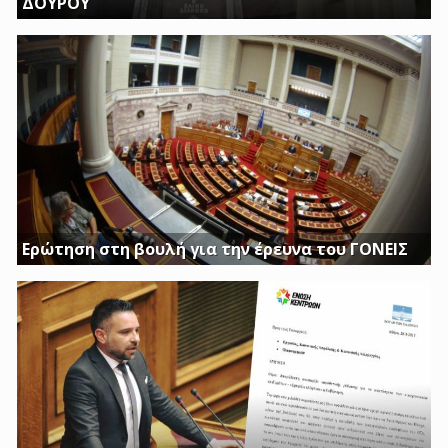
ΔΟΥΡΟΥ
ΤΗΝ ΩΡΑ ΠΟΥ ΚΤΙΡΙΑ ΤΟΥ ΔΗΜΟΣΙΟΥ ΠΑΡΑΜΕΝΟΥΝ ΚΛΕΙΣΤΑ
Η ΔΟΥΡΟΥ ΔΙΝΕΙ 20 ΕΚΚΑΤΟΜΥΡΙΑ ΓΙΑ ΑΓΟΡΑ
Ερώτηση στη βουλή για την έρευνα του ΓΟΝΕΙΣ
Διασφαλίστε το δημόσιο συμφέρον με πλήρη διαφάνεια