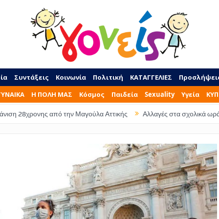
ία
Συντάξεις
Κοινωνία
Πολιτική
ΚΑΤΑΓΓΕΛΙΕΣ
Προσλήψει
ΓΥΝΑΙΚΑ
Η ΠΟΛΗ ΜΑΣ
Κόσμος
Παιδεία
Sexuality
Υγεία
ΚΥΠ
νης από την Μαγούλα Αττικής
Αλλαγές στα σχολικά ωράρια – Τι ώρα 