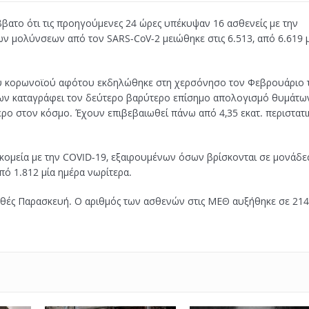
ββατο ότι τις προηγούμενες 24 ώρες υπέκυψαν 16 ασθενείς με την
ν μολύνσεων από τον SARS-CoV-2 μειώθηκε στις 6.513, από 6.619 
έου κορωνοϊού αφότου εκδηλώθηκε στη χερσόνησο τον Φεβρουάριο 
ίκων καταγράφει τον δεύτερο βαρύτερο επίσημο απολογισμό θυμάτω
ερο στον κόσμο. Έχουν επιβεβαιωθεί πάνω από 4,35 εκατ. περιστατι
ομεία με την COVID-19, εξαιρουμένων όσων βρίσκονται σε μονάδε
πό 1.812 μία ημέρα νωρίτερα.
χθές Παρασκευή. Ο αριθμός των ασθενών στις ΜΕΘ αυξήθηκε σε 214