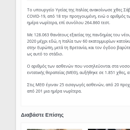
Το υπουργείο Υγείας της Ιταλίας ανακοίνωσε χθες Σά
COVID-19,
από 18 την προηγουμένη, ενώ ο αριθμός τω
ημέρα νωρίτερα, επί συνόλου 264.860 τεστ.
Με 128.063 θανάτους εξαιτίας της πανδημίας του ν
2020 μέχρι εδώ, η Ιταλία των 60 εκατομμυρίων κατο
στην Ευρώπη, μετά τη Βρετανία, και τον όγδοο βαρύτ
ως αυτό το στάδιο.
Ο αριθμός των ασθενών που νοσηλεύονται στα νοσοκ
εντατικής θεραπείας (ΜΕΘ), αυξήθηκε σε 1.851 χθες, α
Στις ΜΕΘ έγιναν 25 εισαγωγές ασθενών, από 20 προ
από 201 μια ημέρα νωρίτερα.