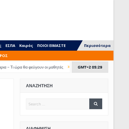
ς
ΕΣΠΑ
Καιρός
ΠΟΙΟΙ ΕΙΜΑΣΤΕ
Περισσότερα
ΡΟΣ
θα φεύγουν οι μαθητές
Τι ξεχνάμε να διδάξουμε στα παιδιά
GMT+2 05:29
ΕΠΙΔ
ΑΝΑΖΗΤΗΣΗ
ΔΙΑΦΉΜΙΣΗ