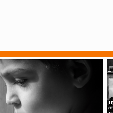
Τη
απ