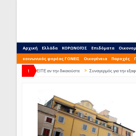
Αρχική
Ελλάδα
ΚΟΡΩΝΟΪΟΣ
Επιδόματα
Οικονομ
κοινωνικός φορέας ΓΟΝΕΙΣ
Οικογένεια
Παροχές
διού ΔΕΙΤΕ αν την δικαιούστε
!
Συναγερμός για την εξαφάνιση 28χρο