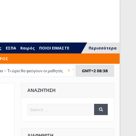
ς
ΕΣΠΑ
Καιρός
ΠΟΙΟΙ ΕΙΜΑΣΤΕ
Περισσότερα
ΡΟΣ
ουν οι μαθητές
Τι ξεχνάμε να διδάξουμε στα παιδιά
GMT+2 06:38
ΕΠΙΔΟΜΑ ΠΑΙ
ΑΝΑΖΗΤΗΣΗ
ΔΙΑΦΉΜΙΣΗ