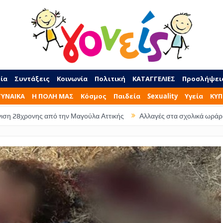
ία
Συντάξεις
Κοινωνία
Πολιτική
ΚΑΤΑΓΓΕΛΙΕΣ
Προσλήψει
ΓΥΝΑΙΚΑ
Η ΠΟΛΗ ΜΑΣ
Κόσμος
Παιδεία
Sexuality
Υγεία
ΚΥΠ
την Μαγούλα Αττικής
Αλλαγές στα σχολικά ωράρια – Τι ώρα θα φεύγ