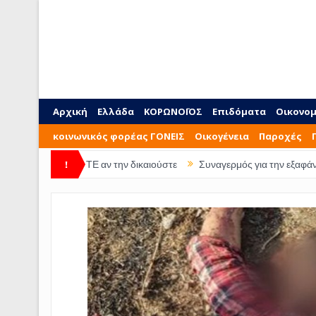
Αρχική
Ελλάδα
ΚΟΡΩΝΟΪΟΣ
Επιδόματα
Οικονομ
κοινωνικός φορέας ΓΟΝΕΙΣ
Οικογένεια
Παροχές
ΤΕ αν την δικαιούστε
!
Συναγερμός για την εξαφάνιση 28χρονης από 