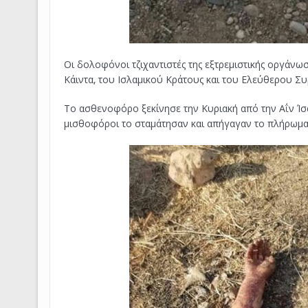
Οι δολοφόνοι τζιχαντιστές της εξτρεμιστικής οργάνω
Κάιντα, του Ισλαμικού Κράτους και του Ελεύθερου Συ
Το ασθενοφόρο ξεκίνησε την Κυριακή από την Αΐν Ίσα 
μισθοφόροι το σταμάτησαν και απήγαγαν το πλήρωμα