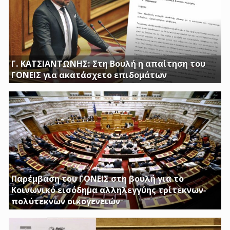
Γ. ΚΑΤΣΙΑΝΤΩΝΗΣ: Στη Βουλή η απαίτηση του
ΓΟΝΕΙΣ για ακατάσχετο επιδομάτων
ΕΡΩΤΗΣΗ ΤΟΥ ΒΟΥΛΕΥΤΗ ΓΙΩΡΓΟΥ ΚΑΤΣΙΑΝΤΩΝΗ
Παρέμβαση του ΓΟΝΕΙΣ στη βουλή για το
Κοινωνικό εισόδημα αλληλεγγύης τρίτεκνων-
πολύτεκνων οικογενειών
Απαιτούμε να εξαιρεθούν τα επιδόματα Στήριξης
Τέκνων, καθώς και το Ειδικό Επίδομα Στήριξης σε