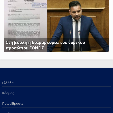
Τρίτεκνες – Πολύτεκνες οικογένειες από τα εισοδηματικά
κριτήρια όπως αυτά καθορίζονται με το υπ’ αριθμ. 128/24-
1-2017 ΦΕΚ
Στη βουλή η διαμαρτυρία του νομικού
προσώπου ΓΟΝΕΙΣ
Γ. Κατσιαντώνης: Φορολογείτε με Κοινή Υπουργική
Απόφαση και τα επιδόματα των παιδιών μας; Πόση
ντροπή πια;
Ελλάδα
Κόσμος
Ποιοι Είμαστε